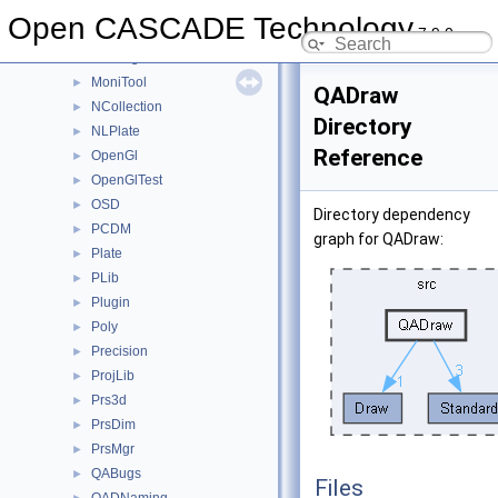
MeshTest
►
Open CASCADE Technology
7.9.0
MeshVS
►
Message
►
MoniTool
►
QADraw
NCollection
►
Directory
NLPlate
►
Reference
OpenGl
►
OpenGlTest
►
OSD
►
Directory dependency
PCDM
►
graph for QADraw:
Plate
►
PLib
►
Plugin
►
Poly
►
Precision
►
ProjLib
►
Prs3d
►
PrsDim
►
PrsMgr
►
QABugs
►
Files