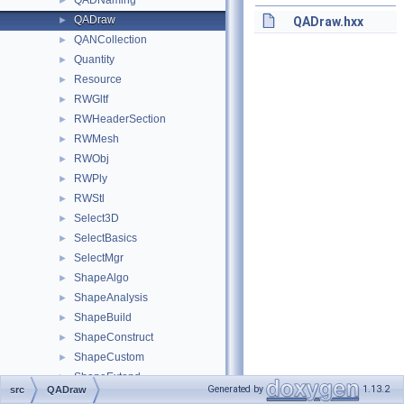
QADNaming
►
QADraw
►
QADraw.hxx
QANCollection
►
Quantity
►
Resource
►
RWGltf
►
RWHeaderSection
►
RWMesh
►
RWObj
►
RWPly
►
RWStl
►
Select3D
►
SelectBasics
►
SelectMgr
►
ShapeAlgo
►
ShapeAnalysis
►
ShapeBuild
►
ShapeConstruct
►
ShapeCustom
►
ShapeExtend
►
Generated by
1.13.2
src
QADraw
ShapeFix
►