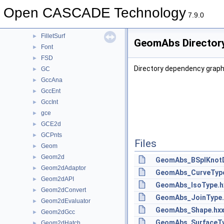
Extrema
►
Open CASCADE Technology
FairCurve
►
7.9.0
FEmTool
►
FilletSurf
►
GeomAbs Director
Font
►
FSD
►
Directory dependency grap
GC
►
GccAna
►
GccEnt
►
GccInt
►
gce
►
GCE2d
►
GCPnts
►
Files
Geom
►
Geom2d
►
GeomAbs_BSplKnotDi
Geom2dAdaptor
►
GeomAbs_CurveType
Geom2dAPI
►
GeomAbs_IsoType.h
Geom2dConvert
►
GeomAbs_JoinType.
Geom2dEvaluator
►
GeomAbs_Shape.hx
Geom2dGcc
►
GeomAbs_SurfaceTy
Geom2dHatch
►