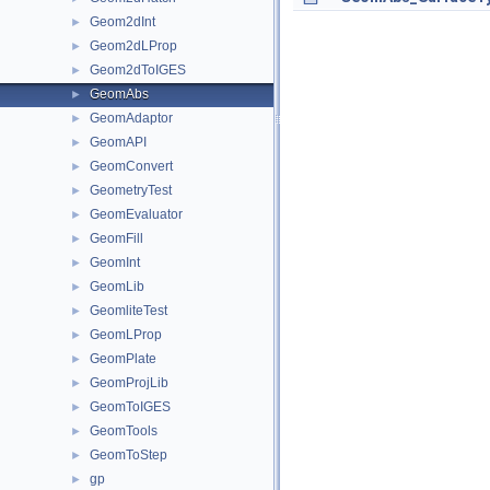
Geom2dInt
►
Geom2dLProp
►
Geom2dToIGES
►
GeomAbs
►
GeomAdaptor
►
GeomAPI
►
GeomConvert
►
GeometryTest
►
GeomEvaluator
►
GeomFill
►
GeomInt
►
GeomLib
►
GeomliteTest
►
GeomLProp
►
GeomPlate
►
GeomProjLib
►
GeomToIGES
►
GeomTools
►
GeomToStep
►
gp
►