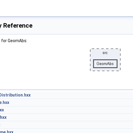
y Reference
h for GeomAbs:
stribution.hxx
.hxx
xx
hxx
x
pe.hxx