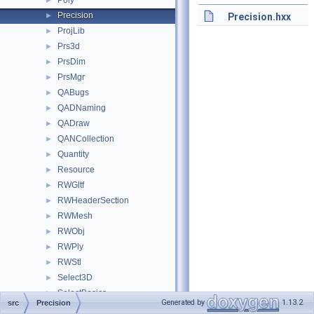
Poly
►
Precision
►
Precision.hxx
ProjLib
►
Prs3d
►
PrsDim
►
PrsMgr
►
QABugs
►
QADNaming
►
QADraw
►
QANCollection
►
Quantity
►
Resource
►
RWGltf
►
RWHeaderSection
►
RWMesh
►
RWObj
►
RWPly
►
RWStl
►
Select3D
►
SelectBasics
►
Generated by
1.13.2
src
Precision
SelectMgr
►