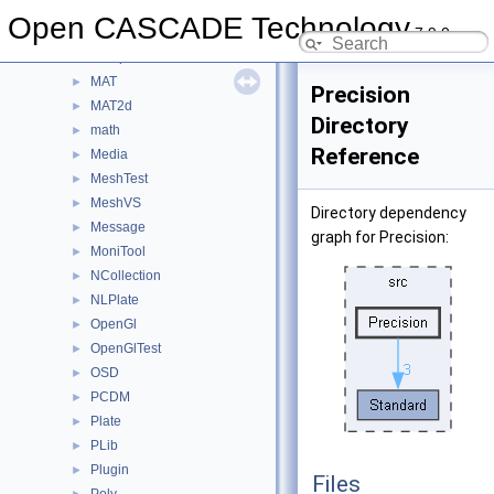
LocOpe
►
Open CASCADE Technology
7.9.0
LProp
►
LProp3d
►
MAT
►
Precision
MAT2d
►
Directory
math
►
Reference
Media
►
MeshTest
►
MeshVS
►
Directory dependency
Message
►
graph for Precision:
MoniTool
►
NCollection
►
NLPlate
►
OpenGl
►
OpenGlTest
►
OSD
►
PCDM
►
Plate
►
PLib
►
Plugin
►
Files