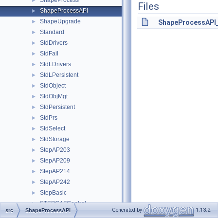
ShapeProcess
►
Files
ShapeProcessAPI
►
ShapeUpgrade
►
ShapeProcessAPI
Standard
►
StdDrivers
►
StdFail
►
StdLDrivers
►
StdLPersistent
►
StdObject
►
StdObjMgt
►
StdPersistent
►
StdPrs
►
StdSelect
►
StdStorage
►
StepAP203
►
StepAP209
►
StepAP214
►
StepAP242
►
StepBasic
►
STEPCAFControl
►
Generated by
1.13.2
src
ShapeProcessAPI
STEPConstruct
►