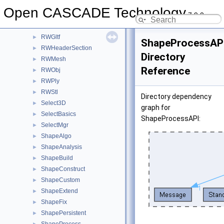
QANCollection
►
Open CASCADE Technology
7.9.0
Quantity
►
Resource
►
RWGltf
►
ShapeProcessAP
RWHeaderSection
►
Directory
RWMesh
►
Reference
RWObj
►
RWPly
►
RWStl
►
Directory dependency
Select3D
►
graph for
SelectBasics
►
ShapeProcessAPI:
SelectMgr
►
ShapeAlgo
►
ShapeAnalysis
►
ShapeBuild
►
ShapeConstruct
►
ShapeCustom
►
ShapeExtend
►
ShapeFix
►
ShapePersistent
►