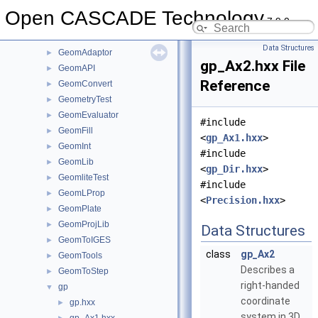
Geom2dLProp
►
Open CASCADE Technology
7.9.0
Geom2dToIGES
►
GeomAbs
►
Data Structures
GeomAdaptor
►
gp_Ax2.hxx File
GeomAPI
►
Reference
GeomConvert
►
GeometryTest
►
GeomEvaluator
►
#include
GeomFill
►
<
gp_Ax1.hxx
>
GeomInt
►
#include
GeomLib
►
<
gp_Dir.hxx
>
GeomliteTest
►
#include
GeomLProp
►
<
Precision.hxx
>
GeomPlate
►
GeomProjLib
►
Data Structures
GeomToIGES
►
class
gp_Ax2
GeomTools
►
Describes a
GeomToStep
►
right-handed
gp
▼
coordinate
gp.hxx
►
system in 3D