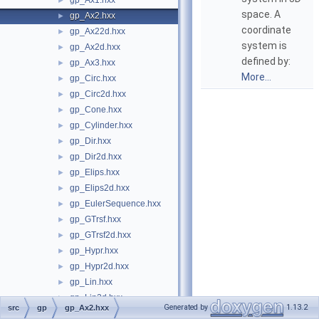
gp_Ax1.hxx
►
space. A
gp_Ax2.hxx
►
coordinate
gp_Ax22d.hxx
►
system is
gp_Ax2d.hxx
►
defined by:
gp_Ax3.hxx
►
More...
gp_Circ.hxx
►
gp_Circ2d.hxx
►
gp_Cone.hxx
►
gp_Cylinder.hxx
►
gp_Dir.hxx
►
gp_Dir2d.hxx
►
gp_Elips.hxx
►
gp_Elips2d.hxx
►
gp_EulerSequence.hxx
►
gp_GTrsf.hxx
►
gp_GTrsf2d.hxx
►
gp_Hypr.hxx
►
gp_Hypr2d.hxx
►
gp_Lin.hxx
►
gp_Lin2d.hxx
►
Generated by
1.13.2
src
gp
gp_Ax2.hxx
gp_Mat.hxx
►