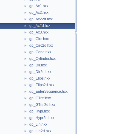
gp_Ax1.hxx
►
gp_Ax2.hxx
►
gp_Ax22d.hxx
►
gp_Ax2d.hxx
►
gp_Ax3.hxx
►
gp_Circ.hxx
►
gp_Circ2d.hxx
►
gp_Cone.hxx
►
gp_Cylinder.hxx
►
gp_Dir.hxx
►
gp_Dir2d.hxx
►
gp_Elips.hxx
►
gp_Elips2d.hxx
►
gp_EulerSequence.hxx
►
gp_GTrsf.hxx
►
gp_GTrsf2d.hxx
►
gp_Hypr.hxx
►
gp_Hypr2d.hxx
►
gp_Lin.hxx
►
gp_Lin2d.hxx
►