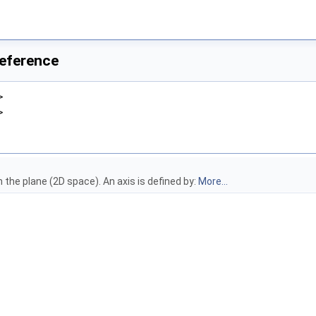
Reference
>
>
n the plane (2D space). An axis is defined by:
More...