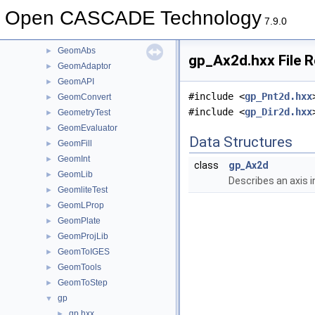
Geom2dInt
►
Open CASCADE Technology
Geom2dLProp
►
7.9.0
Geom2dToIGES
►
GeomAbs
►
gp_Ax2d.hxx File 
GeomAdaptor
►
GeomAPI
►
#include <
gp_Pnt2d.hxx
GeomConvert
►
#include <
gp_Dir2d.hxx
GeometryTest
►
GeomEvaluator
►
Data Structures
GeomFill
►
GeomInt
►
class
gp_Ax2d
GeomLib
►
Describes an axis i
GeomliteTest
►
GeomLProp
►
GeomPlate
►
GeomProjLib
►
GeomToIGES
►
GeomTools
►
GeomToStep
►
gp
▼
gp.hxx
►