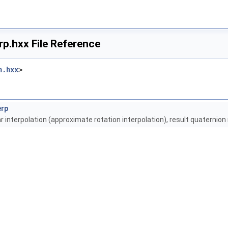
p.hxx File Reference
n.hxx
>
erp
r interpolation (approximate rotation interpolation), result quaternion 