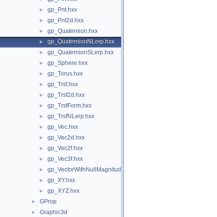
gp_Pnt.hxx
►
gp_Pnt2d.hxx
►
gp_Quaternion.hxx
►
gp_QuaternionNLerp.hxx
►
gp_QuaternionSLerp.hxx
►
gp_Sphere.hxx
►
gp_Torus.hxx
►
gp_Trsf.hxx
►
gp_Trsf2d.hxx
►
gp_TrsfForm.hxx
►
gp_TrsfNLerp.hxx
►
gp_Vec.hxx
►
gp_Vec2d.hxx
►
gp_Vec2f.hxx
►
gp_Vec3f.hxx
►
gp_VectorWithNullMagnitude.hxx
►
gp_XY.hxx
►
gp_XYZ.hxx
►
GProp
►
Graphic3d
►