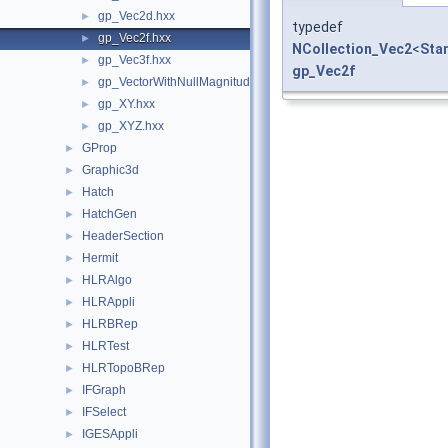
gp_Vec2d.hxx
►
typedef
gp_Vec2f.hxx
►
NCollection_Vec2
<
Sta
gp_Vec3f.hxx
►
gp_Vec2f
gp_VectorWithNullMagnitude.hxx
►
gp_XY.hxx
►
gp_XYZ.hxx
►
GProp
►
Graphic3d
►
Hatch
►
HatchGen
►
HeaderSection
►
Hermit
►
HLRAlgo
►
HLRAppli
►
HLRBRep
►
HLRTest
►
HLRTopoBRep
►
IFGraph
►
IFSelect
►
IGESAppli
►