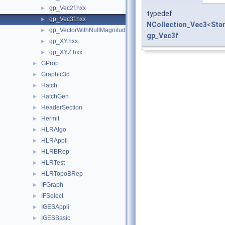
gp_Vec2f.hxx
►
typedef
gp_Vec3f.hxx
►
NCollection_Vec3
<
Sta
gp_VectorWithNullMagnitude.hxx
►
gp_Vec3f
gp_XY.hxx
►
gp_XYZ.hxx
►
GProp
►
Graphic3d
►
Hatch
►
HatchGen
►
HeaderSection
►
Hermit
►
HLRAlgo
►
HLRAppli
►
HLRBRep
►
HLRTest
►
HLRTopoBRep
►
IFGraph
►
IFSelect
►
IGESAppli
►
IGESBasic
►