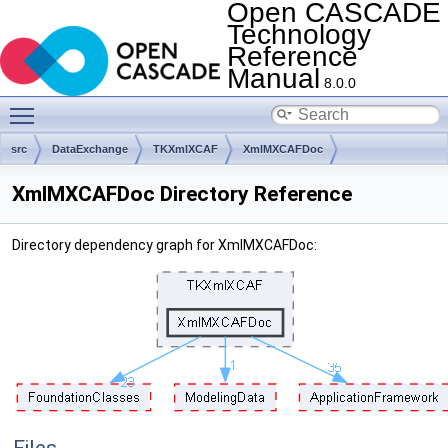
Open CASCADE
Technology
Reference
Manual
8.0.0
Toggle main menu visibility
src
DataExchange
TKXmlXCAF
XmlMXCAFDoc
XmlMXCAFDoc Directory Reference
Directory dependency graph for XmlMXCAFDoc: