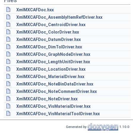
Files
XmlMXCAFDoc.hxx
XmlMXCAFDoc_AssemblyItemRefDriver.hxx
XmlMXCAFDoc_CentroidDriver.hxx
XmlMXCAFDoc_ColorDriver.hxx
XmlMXCAFDoc_DatumDriver.hxx
XmlMXCAFDoc_DimTolDriver.hxx
XmlMXCAFDoc_GraphNodeDriver.hxx
XmlMXCAFDoc_LengthUnitDriver.hxx
XmlMXCAFDoc_LocationDriver.hxx
XmlMXCAFDoc_MaterialDriver.hxx
XmlMXCAFDoc_NoteBinDataDriver.hxx
XmlMXCAFDoc_NoteCommentDriver.hxx
XmlMXCAFDoc_NoteDriver.hxx
XmlMXCAFDoc_VisMaterialDriver.hxx
XmlMXCAFDoc_VisMaterialToolDriver.hxx
Generated by
1.10.0