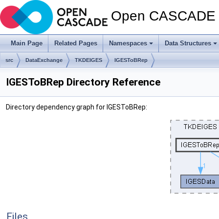
Open CASCADE T
Main Page
Related Pages
Namespaces
Data Structures
src
DataExchange
TKDEIGES
IGESToBRep
IGESToBRep Directory Reference
Directory dependency graph for IGESToBRep:
Files