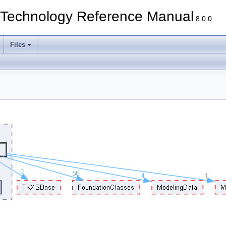
echnology Reference Manual
8.0.0
Files