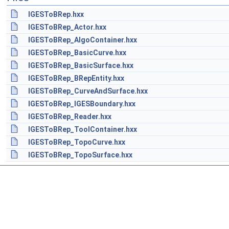
IGESToBRep.hxx
IGESToBRep_Actor.hxx
IGESToBRep_AlgoContainer.hxx
IGESToBRep_BasicCurve.hxx
IGESToBRep_BasicSurface.hxx
IGESToBRep_BRepEntity.hxx
IGESToBRep_CurveAndSurface.hxx
IGESToBRep_IGESBoundary.hxx
IGESToBRep_Reader.hxx
IGESToBRep_ToolContainer.hxx
IGESToBRep_TopoCurve.hxx
IGESToBRep_TopoSurface.hxx