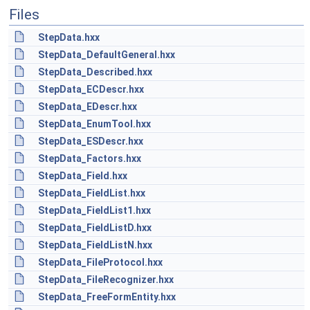
Files
StepData.hxx
StepData_DefaultGeneral.hxx
StepData_Described.hxx
StepData_ECDescr.hxx
StepData_EDescr.hxx
StepData_EnumTool.hxx
StepData_ESDescr.hxx
StepData_Factors.hxx
StepData_Field.hxx
StepData_FieldList.hxx
StepData_FieldList1.hxx
StepData_FieldListD.hxx
StepData_FieldListN.hxx
StepData_FileProtocol.hxx
StepData_FileRecognizer.hxx
StepData_FreeFormEntity.hxx