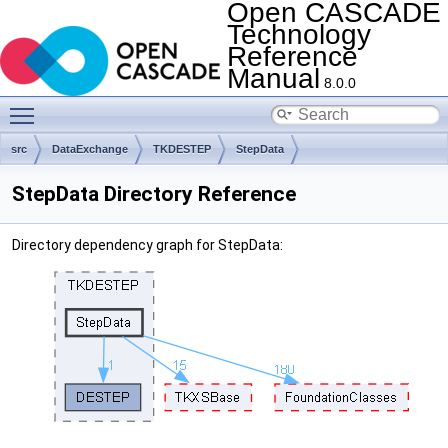
Open CASCADE
Technology
Reference
Manual
8.0.0
Toggle main menu visibility
src
DataExchange
TKDESTEP
StepData
StepData Directory Reference
Directory dependency graph for StepData: