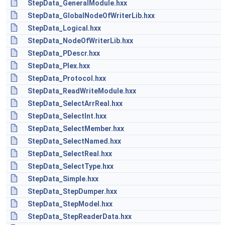
StepData_GeneralModule.hxx
StepData_GlobalNodeOfWriterLib.hxx
StepData_Logical.hxx
StepData_NodeOfWriterLib.hxx
StepData_PDescr.hxx
StepData_Plex.hxx
StepData_Protocol.hxx
StepData_ReadWriteModule.hxx
StepData_SelectArrReal.hxx
StepData_SelectInt.hxx
StepData_SelectMember.hxx
StepData_SelectNamed.hxx
StepData_SelectReal.hxx
StepData_SelectType.hxx
StepData_Simple.hxx
StepData_StepDumper.hxx
StepData_StepModel.hxx
StepData_StepReaderData.hxx