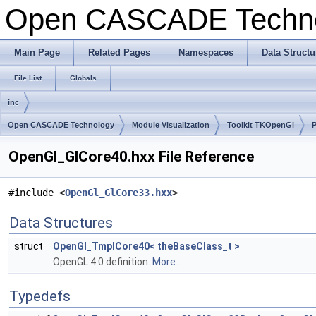
Open CASCADE Techn
Main Page
Related Pages
Namespaces
Data Structu
File List
Globals
inc
Open CASCADE Technology
Module Visualization
Toolkit TKOpenGl
OpenGl_GlCore40.hxx File Reference
#include <
OpenGl_GlCore33.hxx
>
Data Structures
struct
OpenGl_TmplCore40< theBaseClass_t >
OpenGL 4.0 definition.
More...
Typedefs