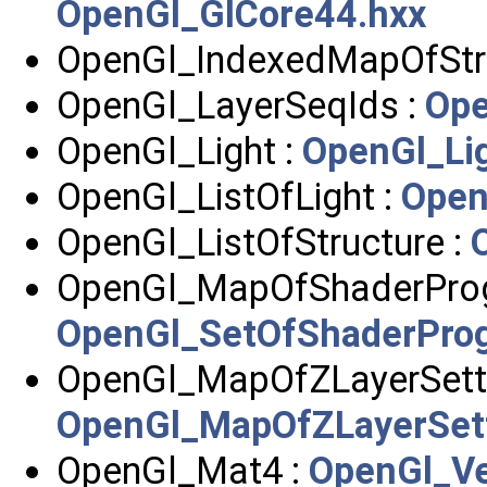
OpenGl_GlCore44.hxx
OpenGl_IndexedMapOfStru
OpenGl_LayerSeqIds :
Ope
OpenGl_Light :
OpenGl_Li
OpenGl_ListOfLight :
Open
OpenGl_ListOfStructure :
OpenGl_MapOfShaderProg
OpenGl_SetOfShaderPro
OpenGl_MapOfZLayerSetti
OpenGl_MapOfZLayerSett
OpenGl_Mat4 :
OpenGl_Ve