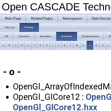
Open CASCADE Techn
Main Page
Related Pages
Namespaces
Data Structu
File List
Globals
All
Functions
Variables
Typedefs
Enumerations
E
a
b
c
d
e
f
g
h
i
j
k
l
m
n
o
p
q
r
- o -
OpenGl_ArrayOfIndexedMa
OpenGl_GlCore12 :
OpenG
OpenGl_GlCore12.hxx