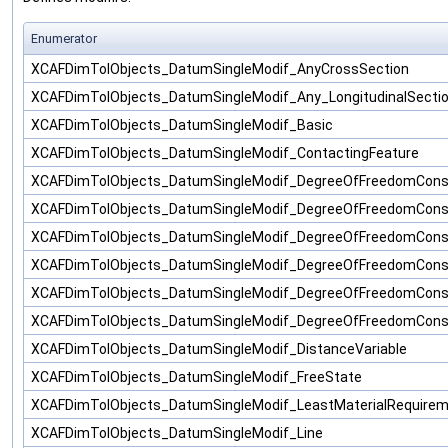
Enumerator
XCAFDimTolObjects_DatumSingleModif_AnyCrossSection
XCAFDimTolObjects_DatumSingleModif_Any_LongitudinalSecti
XCAFDimTolObjects_DatumSingleModif_Basic
XCAFDimTolObjects_DatumSingleModif_ContactingFeature
XCAFDimTolObjects_DatumSingleModif_DegreeOfFreedomCons
XCAFDimTolObjects_DatumSingleModif_DegreeOfFreedomCons
XCAFDimTolObjects_DatumSingleModif_DegreeOfFreedomCons
XCAFDimTolObjects_DatumSingleModif_DegreeOfFreedomCons
XCAFDimTolObjects_DatumSingleModif_DegreeOfFreedomCons
XCAFDimTolObjects_DatumSingleModif_DegreeOfFreedomCons
XCAFDimTolObjects_DatumSingleModif_DistanceVariable
XCAFDimTolObjects_DatumSingleModif_FreeState
XCAFDimTolObjects_DatumSingleModif_LeastMaterialRequire
XCAFDimTolObjects_DatumSingleModif_Line