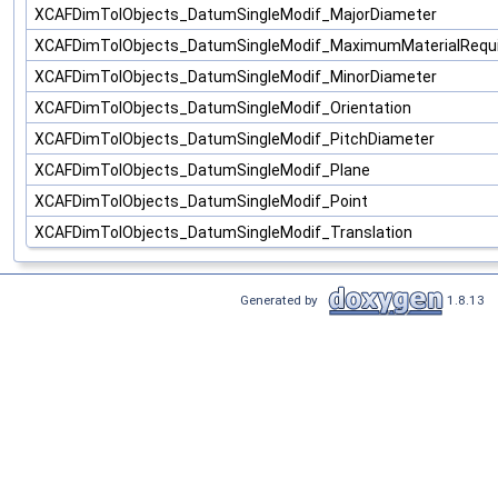
XCAFDimTolObjects_DatumSingleModif_MajorDiameter
XCAFDimTolObjects_DatumSingleModif_MaximumMaterialRequ
XCAFDimTolObjects_DatumSingleModif_MinorDiameter
XCAFDimTolObjects_DatumSingleModif_Orientation
XCAFDimTolObjects_DatumSingleModif_PitchDiameter
XCAFDimTolObjects_DatumSingleModif_Plane
XCAFDimTolObjects_DatumSingleModif_Point
XCAFDimTolObjects_DatumSingleModif_Translation
Generated by
1.8.13