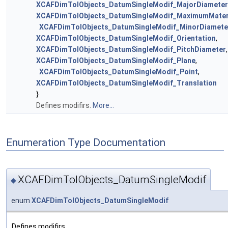
XCAFDimTolObjects_DatumSingleModif_MajorDiameter
XCAFDimTolObjects_DatumSingleModif_MaximumMater
XCAFDimTolObjects_DatumSingleModif_MinorDiamete
XCAFDimTolObjects_DatumSingleModif_Orientation
,
XCAFDimTolObjects_DatumSingleModif_PitchDiameter
,
XCAFDimTolObjects_DatumSingleModif_Plane
,
XCAFDimTolObjects_DatumSingleModif_Point
,
XCAFDimTolObjects_DatumSingleModif_Translation
}
Defines modifirs.
More...
Enumeration Type Documentation
XCAFDimTolObjects_DatumSingleModif
◆
enum
XCAFDimTolObjects_DatumSingleModif
Defines modifirs.