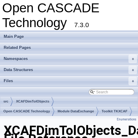
Open CASCADE
Technology
7.3.0
Main Page
Related Pages
Namespaces
+
Data Structures
+
Files
+
src
XCAFDimTolObjects
Open CASCADE Technology
Module DataExchange
Toolkit TKXCAF
Enumerations
Package XCAFDimTolObjects
XCAFDimTolObjects_D