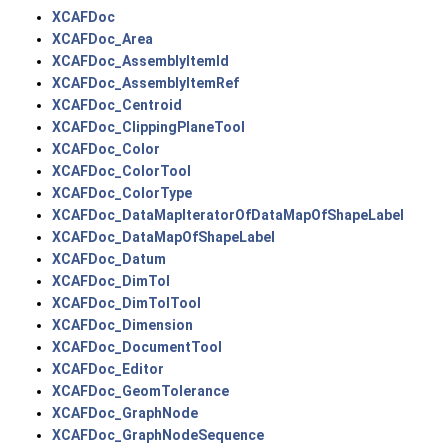
XCAFDoc
XCAFDoc_Area
XCAFDoc_AssemblyItemId
XCAFDoc_AssemblyItemRef
XCAFDoc_Centroid
XCAFDoc_ClippingPlaneTool
XCAFDoc_Color
XCAFDoc_ColorTool
XCAFDoc_ColorType
XCAFDoc_DataMapIteratorOfDataMapOfShapeLabel
XCAFDoc_DataMapOfShapeLabel
XCAFDoc_Datum
XCAFDoc_DimTol
XCAFDoc_DimTolTool
XCAFDoc_Dimension
XCAFDoc_DocumentTool
XCAFDoc_Editor
XCAFDoc_GeomTolerance
XCAFDoc_GraphNode
XCAFDoc_GraphNodeSequence