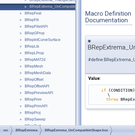
BRepExtrema_TriangleSet.hxx
►
BRepExtrema_UnCompatibleShape.hxx
►
Macro Definition
BRepFeat
►
Documentation
BRepFill
►
BRepFilletAPI
►
BRepGProp
►
BRepIntCurveSurface
►
◆
BRepExtrema_Un
BRepLib
►
BRepLProp
►
#define BRepExtrema_
BRepMAT2d
►
BRepMesh
►
BRepMeshData
►
Value:
BRepOffset
►
BRepOffsetAPI
►
if
 (CONDITION)                                                                                 
BRepPreviewAPI
►
\
throw
 BRepEx
BRepPrim
►
BRepPrimAPI
►
BRepProj
►
BRepSweep
►
BRepTest
►
src
BRepExtrema
BRepExtrema_UnCompatibleShape.hxx
BRepToIGES
►