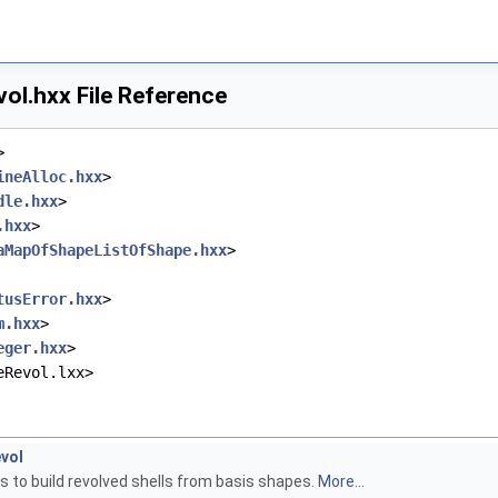
l.hxx File Reference
>
ineAlloc.hxx
>
dle.hxx
>
.hxx
>
aMapOfShapeListOfShape.hxx
>
tusError.hxx
>
m.hxx
>
eger.hxx
>
eRevol.lxx>
vol
s to build revolved shells from basis shapes.
More...