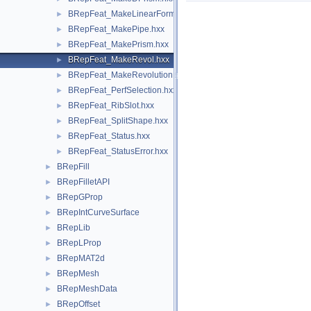
BRepFeat_MakeLinearForm.hxx
►
BRepFeat_MakePipe.hxx
►
BRepFeat_MakePrism.hxx
►
BRepFeat_MakeRevol.hxx
►
BRepFeat_MakeRevolutionForm.hxx
►
BRepFeat_PerfSelection.hxx
►
BRepFeat_RibSlot.hxx
►
BRepFeat_SplitShape.hxx
►
BRepFeat_Status.hxx
►
BRepFeat_StatusError.hxx
►
BRepFill
►
BRepFilletAPI
►
BRepGProp
►
BRepIntCurveSurface
►
BRepLib
►
BRepLProp
►
BRepMAT2d
►
BRepMesh
►
BRepMeshData
►
BRepOffset
►