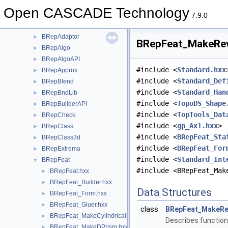
BOPTest
►
Open CASCADE Technology
BOPTools
►
7.9.0
BRep
►
BRepAdaptor
►
BRepFeat_MakeRevo
BRepAlgo
►
BRepAlgoAPI
►
#include <
Standard.hxx
BRepApprox
►
#include <
Standard_Def
BRepBlend
►
#include <
Standard_Han
BRepBndLib
►
#include <
TopoDS_Shape
BRepBuilderAPI
►
#include <
TopTools_Dat
BRepCheck
►
#include <
gp_Ax1.hxx
>
BRepClass
►
#include <
BRepFeat_Sta
BRepClass3d
►
#include <
BRepFeat_For
BRepExtrema
►
#include <
Standard_Int
BRepFeat
▼
#include <BRepFeat_Mak
BRepFeat.hxx
►
BRepFeat_Builder.hxx
►
Data Structures
BRepFeat_Form.hxx
►
BRepFeat_Gluer.hxx
►
class
BRepFeat_MakeRe
BRepFeat_MakeCylindricalHole.hxx
►
Describes function
BRepFeat_MakeDPrism.hxx
►