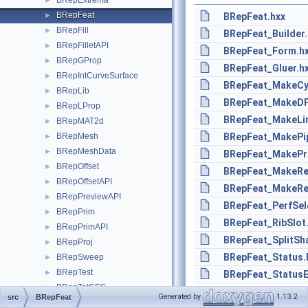
BRepExtrema
►
BRepFeat
►
BRepFeat.hxx
BRepFill
►
BRepFeat_Builder.
BRepFilletAPI
►
BRepFeat_Form.h
BRepGProp
►
BRepFeat_Gluer.h
BRepIntCurveSurface
►
BRepFeat_MakeCyl
BRepLib
►
BRepFeat_MakeDP
BRepLProp
►
BRepFeat_MakeLi
BRepMAT2d
►
BRepMesh
BRepFeat_MakePi
►
BRepMeshData
►
BRepFeat_MakePr
BRepOffset
►
BRepFeat_MakeRe
BRepOffsetAPI
►
BRepFeat_MakeRe
BRepPreviewAPI
►
BRepFeat_PerfSel
BRepPrim
►
BRepFeat_RibSlot
BRepPrimAPI
►
BRepFeat_SplitSh
BRepProj
►
BRepFeat_Status.
BRepSweep
►
BRepTest
►
BRepFeat_StatusE
BRepToIGES
►
Generated by
1.13.2
src
BRepFeat
BRepToIGESBRep
►