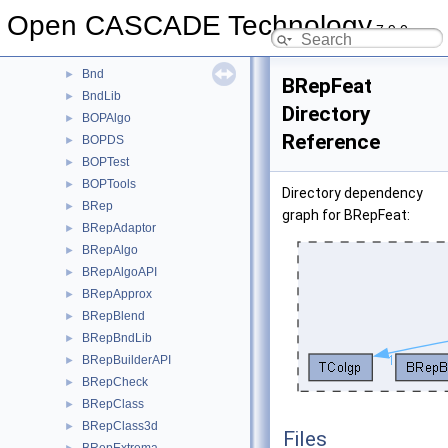
BiTgte
►
Open CASCADE Technology
7.9.0
Blend
►
BlendFunc
►
Bnd
►
BRepFeat
BndLib
►
Directory
BOPAlgo
►
Reference
BOPDS
►
BOPTest
►
BOPTools
►
Directory dependency
BRep
►
graph for BRepFeat:
BRepAdaptor
►
BRepAlgo
►
BRepAlgoAPI
►
BRepApprox
►
BRepBlend
►
BRepBndLib
►
BRepBuilderAPI
►
BRepCheck
►
BRepClass
►
BRepClass3d
►
Files