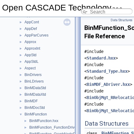
AIS
►
Open CASCADE Technology
7.9.0
APIHeaderSection
►
AppBlend
►
Data Structures
AppCont
►
BinMFunction_Sc
AppDef
►
File Reference
AppParCurves
►
Approx
►
ApproxInt
►
#include
AppStd
►
<
Standard.hxx
>
AppStdL
►
#include
Aspect
►
<
Standard_Type.hxx
>
BinDrivers
►
#include
BinLDrivers
►
<
BinMDF_ADriver.hxx
>
BinMDataStd
►
#include
BinMDataXtd
►
<
BinObjMgt_RRelocati
BinMDF
►
#include
BinMDocStd
►
<
BinObjMgt_SRelocati
BinMFunction
▼
BinMFunction.hxx
►
Data Structures
BinMFunction_FunctionDriver.hxx
►
class
BinMFunction_S