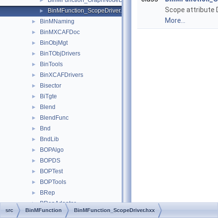
BinMFunction_GraphNodeDriver.hxx
►
Scope attribute D
BinMFunction_ScopeDriver.hxx
►
More...
BinMNaming
►
BinMXCAFDoc
►
BinObjMgt
►
BinTObjDrivers
►
BinTools
►
BinXCAFDrivers
►
Bisector
►
BiTgte
►
Blend
►
BlendFunc
►
Bnd
►
BndLib
►
BOPAlgo
►
BOPDS
►
BOPTest
►
BOPTools
►
BRep
►
BRepAdaptor
►
src
BinMFunction
BinMFunction_ScopeDriver.hxx
BRepAlgo
►