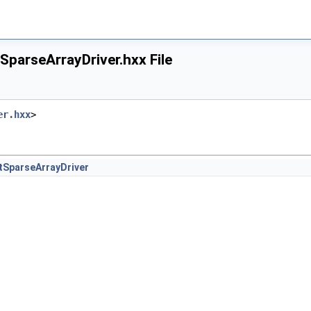
SparseArrayDriver.hxx File
er.hxx
>
tSparseArrayDriver