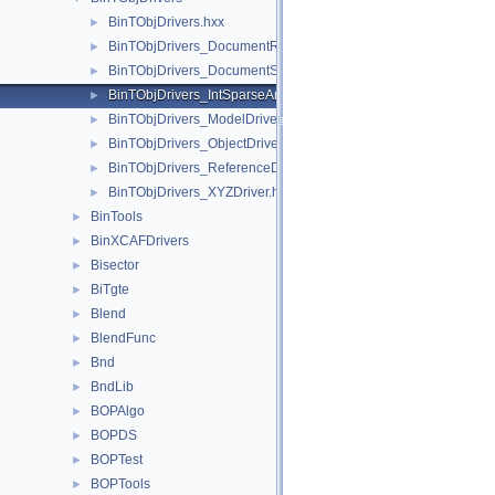
BinTObjDrivers.hxx
►
BinTObjDrivers_DocumentRetrievalDriver.hxx
►
BinTObjDrivers_DocumentStorageDriver.hxx
►
BinTObjDrivers_IntSparseArrayDriver.hxx
►
BinTObjDrivers_ModelDriver.hxx
►
BinTObjDrivers_ObjectDriver.hxx
►
BinTObjDrivers_ReferenceDriver.hxx
►
BinTObjDrivers_XYZDriver.hxx
►
BinTools
►
BinXCAFDrivers
►
Bisector
►
BiTgte
►
Blend
►
BlendFunc
►
Bnd
►
BndLib
►
BOPAlgo
►
BOPDS
►
BOPTest
►
BOPTools
►