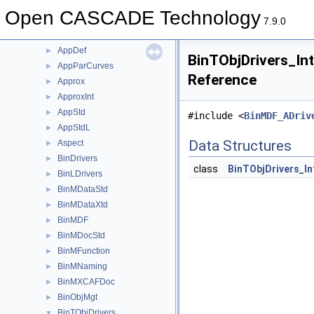
APIHeaderSection
►
Open CASCADE Technology
AppBlend
►
7.9.0
AppCont
►
AppDef
►
BinTObjDrivers_Int
AppParCurves
►
Reference
Approx
►
ApproxInt
►
AppStd
►
#include <
BinMDF_ADriv
AppStdL
►
Data Structures
Aspect
►
BinDrivers
►
class
BinTObjDrivers_In
BinLDrivers
►
BinMDataStd
►
BinMDataXtd
►
BinMDF
►
BinMDocStd
►
BinMFunction
►
BinMNaming
►
BinMXCAFDoc
►
BinObjMgt
►
BinTObjDrivers
▼