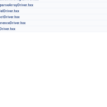
parseArrayDriver.hxx
elDriver.hxx
ctDriver.hxx
renceDriver.hxx
river.hxx