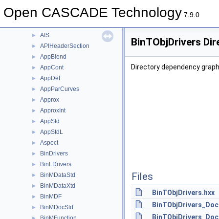
Adaptor3d
►
Open CASCADE Technology
AdvApp2Var
►
7.9.0
AdvApprox
►
AIS
►
BinTObjDrivers Dir
APIHeaderSection
►
AppBlend
►
Directory dependency graph 
AppCont
►
AppDef
►
AppParCurves
►
Approx
►
ApproxInt
►
AppStd
►
AppStdL
►
Aspect
►
BinDrivers
►
BinLDrivers
►
Files
BinMDataStd
►
BinMDataXtd
►
BinTObjDrivers.hxx
BinMDF
►
BinTObjDrivers_Doc
BinMDocStd
►
BinTObjDrivers_Doc
BinMFunction
►