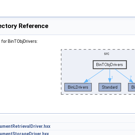
ectory Reference
for BinTObjDrivers:
umentRetrievalDriver.hxx
umentStorageDriver.hxx