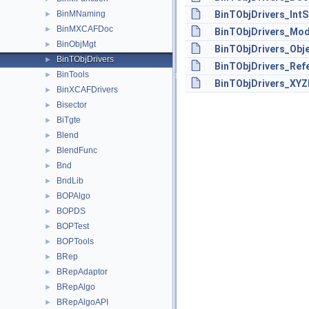
BinMNaming
BinTObjDrivers_IntS
►
BinMXCAFDoc
►
BinTObjDrivers_Mod
BinObjMgt
►
BinTObjDrivers_Obje
BinTObjDrivers
►
BinTObjDrivers_Refe
BinTools
►
BinTObjDrivers_XYZD
BinXCAFDrivers
►
Bisector
►
BiTgte
►
Blend
►
BlendFunc
►
Bnd
►
BndLib
►
BOPAlgo
►
BOPDS
►
BOPTest
►
BOPTools
►
BRep
►
BRepAdaptor
►
BRepAlgo
►
BRepAlgoAPI
►