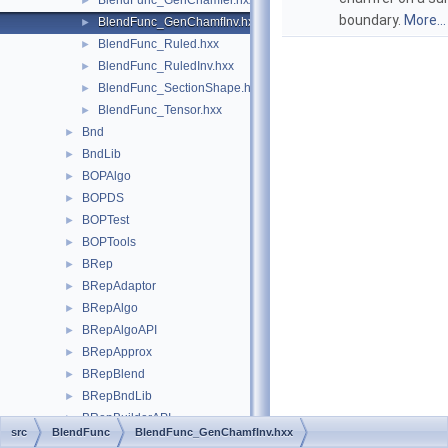
BlendFunc_GenChamfer.hxx
►
boundary.
More...
BlendFunc_GenChamfInv.hxx
►
BlendFunc_Ruled.hxx
►
BlendFunc_RuledInv.hxx
►
BlendFunc_SectionShape.hxx
►
BlendFunc_Tensor.hxx
►
Bnd
►
BndLib
►
BOPAlgo
►
BOPDS
►
BOPTest
►
BOPTools
►
BRep
►
BRepAdaptor
►
BRepAlgo
►
BRepAlgoAPI
►
BRepApprox
►
BRepBlend
►
BRepBndLib
►
BRepBuilderAPI
►
src
BlendFunc
BlendFunc_GenChamfInv.hxx
BRepCheck
►