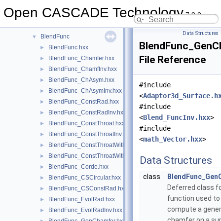
Bisector
►
Open CASCADE Technology
7.9.0
BiTgte
►
Blend
►
Data Structures
BlendFunc
▼
BlendFunc_GenC
BlendFunc.hxx
►
File Reference
BlendFunc_Chamfer.hxx
►
BlendFunc_ChamfInv.hxx
►
BlendFunc_ChAsym.hxx
►
#include
BlendFunc_ChAsymInv.hxx
►
<
Adaptor3d_Surface.h
BlendFunc_ConstRad.hxx
►
#include
BlendFunc_ConstRadInv.hxx
►
<
Blend_FuncInv.hxx
>
BlendFunc_ConstThroat.hxx
►
#include
BlendFunc_ConstThroatInv.hxx
►
<
math_Vector.hxx
>
BlendFunc_ConstThroatWithPenetration.hxx
►
BlendFunc_ConstThroatWithPenetrationInv.hxx
►
Data Structures
BlendFunc_Corde.hxx
►
class
BlendFunc_Gen
BlendFunc_CSCircular.hxx
►
Deferred class fo
BlendFunc_CSConstRad.hxx
►
function used to
BlendFunc_EvolRad.hxx
►
compute a gener
BlendFunc_EvolRadInv.hxx
►
chamfer on a su