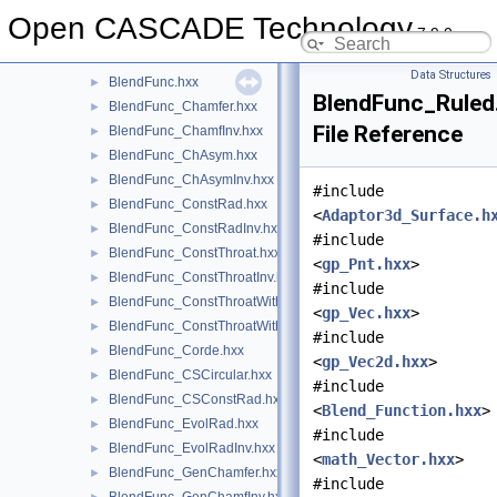
BiTgte
►
Open CASCADE Technology
7.9.0
Blend
►
BlendFunc
▼
Data Structures
BlendFunc.hxx
►
BlendFunc_Ruled
BlendFunc_Chamfer.hxx
►
File Reference
BlendFunc_ChamfInv.hxx
►
BlendFunc_ChAsym.hxx
►
BlendFunc_ChAsymInv.hxx
►
#include
BlendFunc_ConstRad.hxx
►
<
Adaptor3d_Surface.h
BlendFunc_ConstRadInv.hxx
►
#include
BlendFunc_ConstThroat.hxx
►
<
gp_Pnt.hxx
>
BlendFunc_ConstThroatInv.hxx
►
#include
BlendFunc_ConstThroatWithPenetration.hxx
►
<
gp_Vec.hxx
>
BlendFunc_ConstThroatWithPenetrationInv.hxx
►
#include
BlendFunc_Corde.hxx
►
<
gp_Vec2d.hxx
>
BlendFunc_CSCircular.hxx
►
#include
BlendFunc_CSConstRad.hxx
►
<
Blend_Function.hxx
>
BlendFunc_EvolRad.hxx
►
#include
BlendFunc_EvolRadInv.hxx
►
<
math_Vector.hxx
>
BlendFunc_GenChamfer.hxx
►
#include