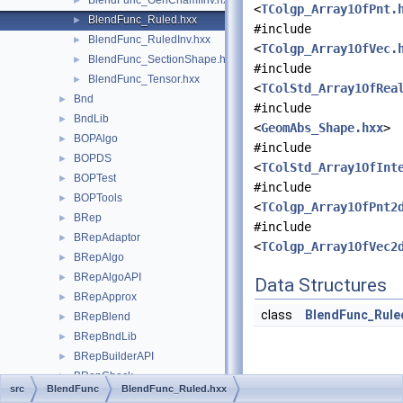
BlendFunc_GenChamfInv.hxx
►
<
TColgp_Array1OfPnt.
BlendFunc_Ruled.hxx
►
#include
BlendFunc_RuledInv.hxx
►
<
TColgp_Array1OfVec.
BlendFunc_SectionShape.hxx
►
#include
BlendFunc_Tensor.hxx
►
<
TColStd_Array1OfRea
Bnd
►
#include
BndLib
►
<
GeomAbs_Shape.hxx
>
BOPAlgo
►
#include
BOPDS
►
<
TColStd_Array1OfInt
BOPTest
►
#include
BOPTools
►
<
TColgp_Array1OfPnt2
BRep
►
#include
BRepAdaptor
►
<
TColgp_Array1OfVec2
BRepAlgo
►
BRepAlgoAPI
►
Data Structures
BRepApprox
►
class
BlendFunc_Rule
BRepBlend
►
BRepBndLib
►
BRepBuilderAPI
►
BRepCheck
►
src
BlendFunc
BlendFunc_Ruled.hxx
BRepClass
►