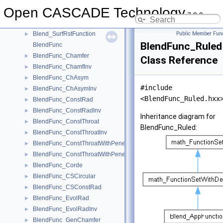
Blend_RstRstFunction
►
Open CASCADE Technology
Blend_SurfCurvFuncInv
►
7.9.0
Blend_SurfPointFuncInv
►
Blend_SurfRstFunction
Public Member Func
►
BlendFunc_Ruled
BlendFunc
BlendFunc_Chamfer
►
Class Reference
BlendFunc_ChamfInv
►
BlendFunc_ChAsym
►
#include
BlendFunc_ChAsymInv
►
<BlendFunc_Ruled.hxx
BlendFunc_ConstRad
►
BlendFunc_ConstRadInv
►
Inheritance diagram for
BlendFunc_ConstThroat
►
BlendFunc_Ruled:
BlendFunc_ConstThroatInv
►
BlendFunc_ConstThroatWithPenetration
►
BlendFunc_ConstThroatWithPenetrationInv
►
BlendFunc_Corde
►
BlendFunc_CSCircular
►
BlendFunc_CSConstRad
►
BlendFunc_EvolRad
►
BlendFunc_EvolRadInv
►
BlendFunc_GenChamfer
►