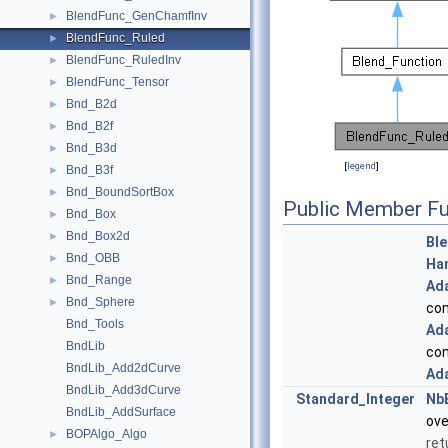
BlendFunc_GenChamfInv
►
BlendFunc_Ruled
►
BlendFunc_RuledInv
►
BlendFunc_Tensor
►
Bnd_B2d
►
Bnd_B2f
►
Bnd_B3d
►
[
legend
]
Bnd_B3f
►
Bnd_BoundSortBox
►
Public Member Fu
Bnd_Box
►
Bnd_Box2d
►
Bl
Bnd_OBB
►
Ha
Bnd_Range
►
Ad
Bnd_Sphere
►
co
Bnd_Tools
Ad
BndLib
co
BndLib_Add2dCurve
Ad
BndLib_Add3dCurve
Standard_Integer
Nb
BndLib_AddSurface
ove
BOPAlgo_Algo
►
ret