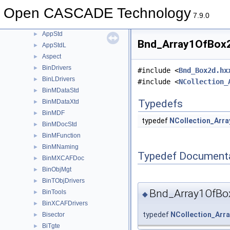
AppParCurves
►
Open CASCADE Technology
Approx
►
7.9.0
ApproxInt
►
AppStd
►
Bnd_Array1OfBox2d
AppStdL
►
Aspect
►
BinDrivers
►
#include <
Bnd_Box2d.hx
BinLDrivers
►
#include <
NCollection_
BinMDataStd
►
Typedefs
BinMDataXtd
►
BinMDF
►
typedef
NCollection_Arra
BinMDocStd
►
BinMFunction
►
BinMNaming
►
Typedef Document
BinMXCAFDoc
►
BinObjMgt
►
BinTObjDrivers
►
Bnd_Array1OfBo
BinTools
►
◆
BinXCAFDrivers
►
typedef
NCollection_Arr
Bisector
►
BiTgte
►