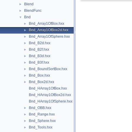
Blend
►
BlendFunc
►
Bnd
▼
Bnd_Array1OfBox.hxx
►
Bnd_Array1OfBox2d.hxx
►
Bnd_Array1OfSphere.hxx
►
Bnd_B2d.hxx
►
Bnd_B2f.hxx
►
Bnd_B3d.hxx
►
Bnd_B3f.hxx
►
Bnd_BoundSortBox.hxx
►
Bnd_Box.hxx
►
Bnd_Box2d.hxx
►
Bnd_HArray1OfBox.hxx
Bnd_HArray1OfBox2d.hxx
Bnd_HArray1OfSphere.hxx
Bnd_OBB.hxx
►
Bnd_Range.hxx
►
Bnd_Sphere.hxx
►
Bnd_Tools.hxx
►