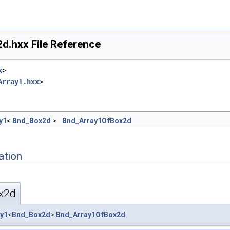
.hxx File Reference
x
>
Array1.hxx
>
y1
<
Bnd_Box2d
>
Bnd_Array1OfBox2d
ation
x2d
ay1
<
Bnd_Box2d
>
Bnd_Array1OfBox2d