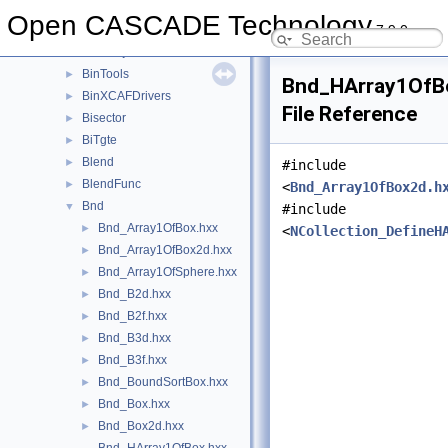
BinMXCAFDoc
►
Open CASCADE Technology
7.9.0
BinObjMgt
►
BinTObjDrivers
►
BinTools
►
Bnd_HArray1OfB
BinXCAFDrivers
►
File Reference
Bisector
►
BiTgte
►
Blend
►
#include
BlendFunc
►
<
Bnd_Array1OfBox2d.h
Bnd
▼
#include
Bnd_Array1OfBox.hxx
►
<
NCollection_DefineH
Bnd_Array1OfBox2d.hxx
►
Bnd_Array1OfSphere.hxx
►
Bnd_B2d.hxx
►
Bnd_B2f.hxx
►
Bnd_B3d.hxx
►
Bnd_B3f.hxx
►
Bnd_BoundSortBox.hxx
►
Bnd_Box.hxx
►
Bnd_Box2d.hxx
►