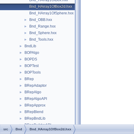
Bnd_HArray1OfBox.hxx
Bnd_HArray1OfBox2d.hxx
Bnd_HArray1OfSphere.hxx
Bnd_OBB.hxx
►
Bnd_Range.hxx
►
Bnd_Sphere.hxx
►
Bnd_Tools.hxx
►
BndLib
►
BOPAlgo
►
BOPDS
►
BOPTest
►
BOPTools
►
BRep
►
BRepAdaptor
►
BRepAlgo
►
BRepAlgoAPI
►
BRepApprox
►
BRepBlend
►
BRepBndLib
►
BRepBuilderAPI
►
src
Bnd
Bnd_HArray1OfBox2d.hxx
BRepCheck
►