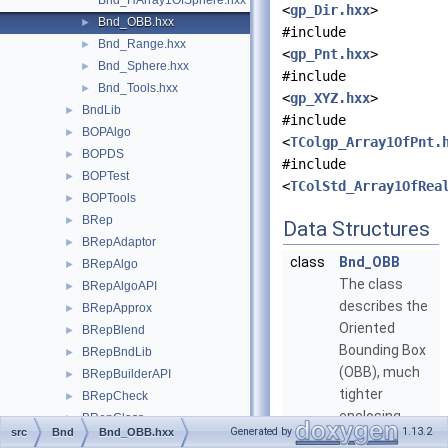
Bnd_HArray1OfSphere.hxx
<
gp_Dir.hxx
>
Bnd_OBB.hxx
►
#include
Bnd_Range.hxx
►
<
gp_Pnt.hxx
>
Bnd_Sphere.hxx
►
#include
Bnd_Tools.hxx
►
<
gp_XYZ.hxx
>
BndLib
►
#include
BOPAlgo
►
<
TColgp_Array1OfPnt.
BOPDS
►
#include
BOPTest
►
<
TColStd_Array1OfRea
BOPTools
►
BRep
►
Data Structures
BRepAdaptor
►
class
Bnd_OBB
BRepAlgo
►
The class
BRepAlgoAPI
►
describes the
BRepApprox
►
Oriented
BRepBlend
►
Bounding Box
BRepBndLib
►
(OBB), much
BRepBuilderAPI
►
tighter
BRepCheck
►
enclosing
BRepClass
►
Generated by
1.13.2
src
Bnd
Bnd_OBB.hxx
volume for
BRepClass3d
►