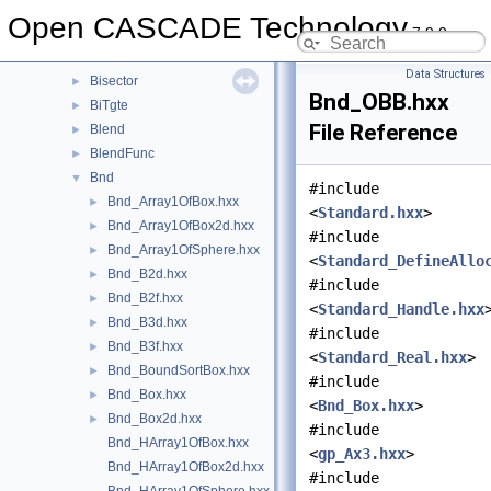
BinTObjDrivers
►
Open CASCADE Technology
7.9.0
BinTools
►
BinXCAFDrivers
►
Data Structures
Bisector
►
Bnd_OBB.hxx
BiTgte
►
File Reference
Blend
►
BlendFunc
►
Bnd
▼
#include
Bnd_Array1OfBox.hxx
►
<
Standard.hxx
>
Bnd_Array1OfBox2d.hxx
►
#include
Bnd_Array1OfSphere.hxx
►
<
Standard_DefineAllo
Bnd_B2d.hxx
►
#include
Bnd_B2f.hxx
►
<
Standard_Handle.hxx
Bnd_B3d.hxx
►
#include
Bnd_B3f.hxx
►
<
Standard_Real.hxx
>
Bnd_BoundSortBox.hxx
►
#include
Bnd_Box.hxx
►
<
Bnd_Box.hxx
>
Bnd_Box2d.hxx
►
#include
Bnd_HArray1OfBox.hxx
<
gp_Ax3.hxx
>
Bnd_HArray1OfBox2d.hxx
#include