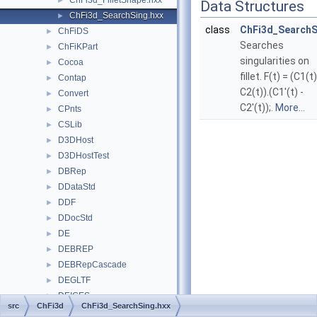
ChFi3d_FilletShape.hxx
►
Data Structures
ChFi3d_SearchSing.hxx
►
class
ChFi3d_SearchS
ChFiDS
►
Searches
ChFiKPart
►
singularities on
Cocoa
►
fillet. F(t) = (C1(t)
Contap
►
C2(t)).(C1'(t) -
Convert
►
C2'(t));.
More...
CPnts
►
CSLib
►
D3DHost
►
D3DHostTest
►
DBRep
►
DDataStd
►
DDF
►
DDocStd
►
DE
►
DEBREP
►
DEBRepCascade
►
DEGLTF
►
DEIGES
►
src
ChFi3d
ChFi3d_SearchSing.hxx
DEOBJ
►