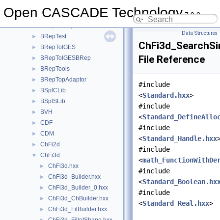
BRepPrimAPI
►
Open CASCADE Technology
7.9.0
BRepProj
►
BRepSweep
►
Data Structures
BRepTest
►
ChFi3d_SearchSi
BRepToIGES
►
File Reference
BRepToIGESBRep
►
BRepTools
►
BRepTopAdaptor
►
#include
BSplCLib
►
<
Standard.hxx
>
BSplSLib
►
#include
BVH
►
<
Standard_DefineAllo
CDF
►
#include
CDM
►
<
Standard_Handle.hxx
ChFi2d
►
#include
ChFi3d
▼
<
math_FunctionWithDe
ChFi3d.hxx
►
#include
ChFi3d_Builder.hxx
►
<
Standard_Boolean.hx
ChFi3d_Builder_0.hxx
►
#include
ChFi3d_ChBuilder.hxx
►
<
Standard_Real.hxx
>
ChFi3d_FilBuilder.hxx
►