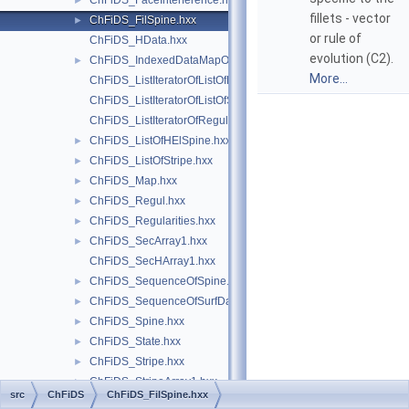
ChFiDS_FaceInterference.hxx
►
fillets - vector
ChFiDS_FilSpine.hxx
►
or rule of
ChFiDS_HData.hxx
evolution (C2).
ChFiDS_IndexedDataMapOfVertexListOfStripe.hxx
►
More...
ChFiDS_ListIteratorOfListOfHElSpine.hxx
ChFiDS_ListIteratorOfListOfStripe.hxx
ChFiDS_ListIteratorOfRegularities.hxx
ChFiDS_ListOfHElSpine.hxx
►
ChFiDS_ListOfStripe.hxx
►
ChFiDS_Map.hxx
►
ChFiDS_Regul.hxx
►
ChFiDS_Regularities.hxx
►
ChFiDS_SecArray1.hxx
►
ChFiDS_SecHArray1.hxx
ChFiDS_SequenceOfSpine.hxx
►
ChFiDS_SequenceOfSurfData.hxx
►
ChFiDS_Spine.hxx
►
ChFiDS_State.hxx
►
ChFiDS_Stripe.hxx
►
ChFiDS_StripeArray1.hxx
►
src
ChFiDS
ChFiDS_FilSpine.hxx
ChFiDS_StripeMap.hxx
►