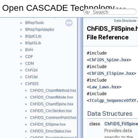
BRepTest
►
Open CASCADE Technology
7.9.0
BRepToIGES
►
BRepToIGESBRep
►
Data Structures
BRepTools
►
ChFiDS_FilSpine.
BRepTopAdaptor
►
File Reference
BSplCLib
►
BSplSLib
►
BVH
►
#include
CDF
►
<
ChFiDS_Spine.hxx
>
CDM
►
#include
ChFi2d
►
<
ChFiDS_ElSpine.hxx
>
ChFi3d
►
#include
ChFiDS
▼
<
Law_Laws.hxx
>
ChFiDS_ChamfMethod.hxx
►
#include
ChFiDS_ChamfMode.hxx
►
<
TColgp_SequenceOfXY
ChFiDS_ChamfSpine.hxx
►
ChFiDS_CircSection.hxx
►
Data Structures
ChFiDS_CommonPoint.hxx
►
class
ChFiDS_FilSpine
ChFiDS_ElSpine.hxx
►
Provides data
ChFiDS_ErrorStatus.hxx
►
specific to the