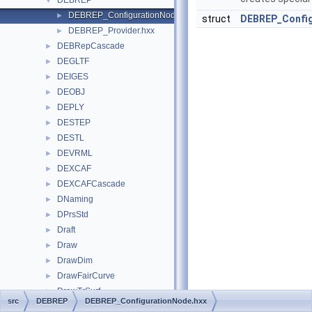
DEBREP
▼
DEBREP_ConfigurationNode.hxx
►
struct
DEBREP_Config
DEBREP_Provider.hxx
►
DEBRepCascade
►
DEGLTF
►
DEIGES
►
DEOBJ
►
DEPLY
►
DESTEP
►
DESTL
►
DEVRML
►
DEXCAF
►
DEXCAFCascade
►
DNaming
►
DPrsStd
►
Draft
►
Draw
►
DrawDim
►
DrawFairCurve
►
DrawTrSurf
►
src
DEBREP
DEBREP_ConfigurationNode.hxx
DsgPrs
►