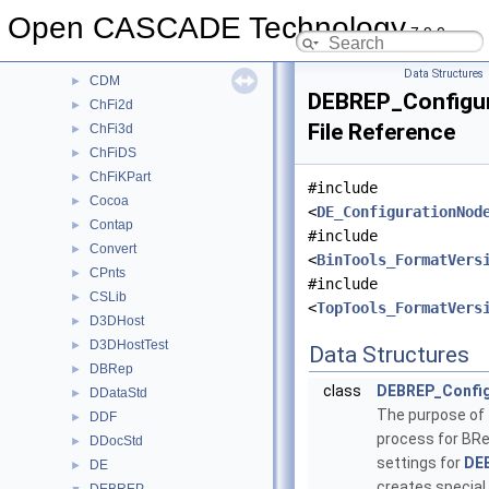
BSplSLib
►
Open CASCADE Technology
7.9.0
BVH
►
CDF
►
Data Structures
CDM
►
DEBREP_Configur
ChFi2d
►
File Reference
ChFi3d
►
ChFiDS
►
ChFiKPart
►
#include
Cocoa
►
<
DE_ConfigurationNod
Contap
►
#include
Convert
►
<
BinTools_FormatVers
CPnts
►
#include
CSLib
►
<
TopTools_FormatVers
D3DHost
►
D3DHostTest
►
Data Structures
DBRep
►
class
DEBREP_Confi
DDataStd
►
The purpose of t
DDF
►
process for BR
DDocStd
►
settings for
DE
DE
►
creates special 