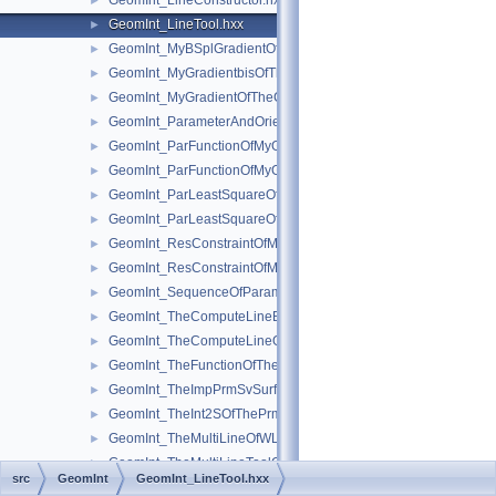
GeomInt_LineConstructor.hxx
►
GeomInt_LineTool.hxx
►
GeomInt_MyBSplGradientOfTheComputeLineOfWLApprox.hxx
►
GeomInt_MyGradientbisOfTheComputeLineOfWLApprox.hxx
►
GeomInt_MyGradientOfTheComputeLineBezierOfWLApprox.hxx
►
GeomInt_ParameterAndOrientation.hxx
►
GeomInt_ParFunctionOfMyGradientbisOfTheComputeLineOfWL
►
GeomInt_ParFunctionOfMyGradientOfTheComputeLineBezierO
►
GeomInt_ParLeastSquareOfMyGradientbisOfTheComputeLineO
►
GeomInt_ParLeastSquareOfMyGradientOfTheComputeLineBezi
►
GeomInt_ResConstraintOfMyGradientbisOfTheComputeLineOfW
►
GeomInt_ResConstraintOfMyGradientOfTheComputeLineBezier
►
GeomInt_SequenceOfParameterAndOrientation.hxx
►
GeomInt_TheComputeLineBezierOfWLApprox.hxx
►
GeomInt_TheComputeLineOfWLApprox.hxx
►
GeomInt_TheFunctionOfTheInt2SOfThePrmPrmSvSurfacesOfWL
►
GeomInt_TheImpPrmSvSurfacesOfWLApprox.hxx
►
GeomInt_TheInt2SOfThePrmPrmSvSurfacesOfWLApprox.hxx
►
GeomInt_TheMultiLineOfWLApprox.hxx
►
GeomInt_TheMultiLineToolOfWLApprox.hxx
►
src
GeomInt
GeomInt_LineTool.hxx
GeomInt_ThePrmPrmSvSurfacesOfWLApprox.hxx
►