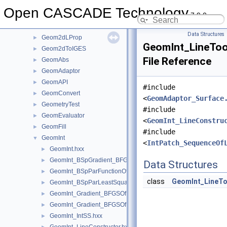
Geom2dGcc
►
Open CASCADE Technology
7.9.0
Geom2dHatch
►
Geom2dInt
►
Data Structures
Geom2dLProp
►
GeomInt_LineToo
Geom2dToIGES
►
File Reference
GeomAbs
►
GeomAdaptor
►
GeomAPI
►
#include
GeomConvert
►
<
GeomAdaptor_Surface
GeometryTest
►
#include
GeomEvaluator
►
<
GeomInt_LineConstru
GeomFill
►
#include
GeomInt
▼
<
IntPatch_SequenceOf
GeomInt.hxx
►
GeomInt_BSpGradient_BFGSOfMyBSplGradientOfTheComputeL
►
Data Structures
GeomInt_BSpParFunctionOfMyBSplGradientOfTheComputeLin
►
class
GeomInt_LineTo
GeomInt_BSpParLeastSquareOfMyBSplGradientOfTheCompute
►
GeomInt_Gradient_BFGSOfMyGradientbisOfTheComputeLineO
►
GeomInt_Gradient_BFGSOfMyGradientOfTheComputeLineBezie
►
GeomInt_IntSS.hxx
►