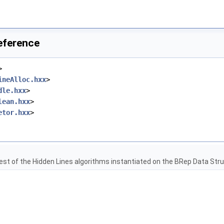
eference
>
ineAlloc.hxx
>
dle.hxx
>
lean.hxx
>
etor.hxx
>
test of the Hidden Lines algorithms instantiated on the BRep Data Str