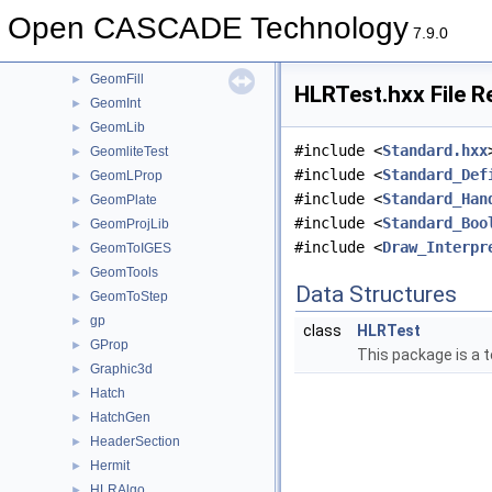
GeomConvert
►
Open CASCADE Technology
GeometryTest
►
7.9.0
GeomEvaluator
►
GeomFill
►
HLRTest.hxx File R
GeomInt
►
GeomLib
►
#include <
Standard.hxx
GeomliteTest
►
#include <
Standard_Def
GeomLProp
►
#include <
Standard_Han
GeomPlate
►
#include <
Standard_Boo
GeomProjLib
►
#include <
Draw_Interpr
GeomToIGES
►
GeomTools
►
Data Structures
GeomToStep
►
gp
►
class
HLRTest
GProp
►
This package is a 
Graphic3d
►
Hatch
►
HatchGen
►
HeaderSection
►
Hermit
►
HLRAlgo
►