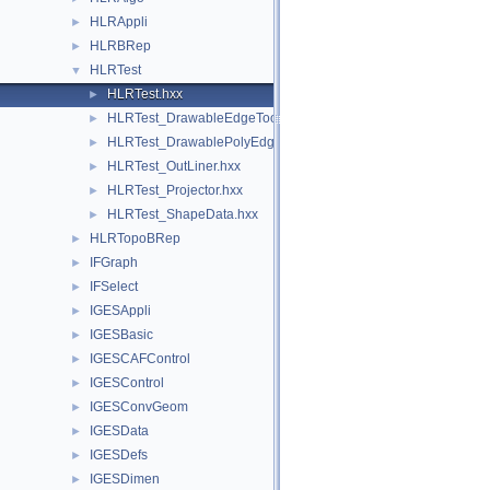
HLRAppli
►
HLRBRep
►
HLRTest
▼
HLRTest.hxx
►
HLRTest_DrawableEdgeTool.hxx
►
HLRTest_DrawablePolyEdgeTool.hxx
►
HLRTest_OutLiner.hxx
►
HLRTest_Projector.hxx
►
HLRTest_ShapeData.hxx
►
HLRTopoBRep
►
IFGraph
►
IFSelect
►
IGESAppli
►
IGESBasic
►
IGESCAFControl
►
IGESControl
►
IGESConvGeom
►
IGESData
►
IGESDefs
►
IGESDimen
►