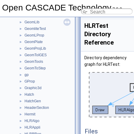
GeomEvaluator
►
Open CASCADE Technology
7.9.0
GeomFill
►
GeomInt
►
GeomLib
►
HLRTest
GeomliteTest
►
Directory
GeomLProp
►
Reference
GeomPlate
►
GeomProjLib
►
GeomToIGES
►
Directory dependency
GeomTools
►
graph for HLRTest:
GeomToStep
►
gp
►
GProp
►
Graphic3d
►
Hatch
►
HatchGen
►
HeaderSection
►
Hermit
►
HLRAlgo
►
HLRAppli
►
Files