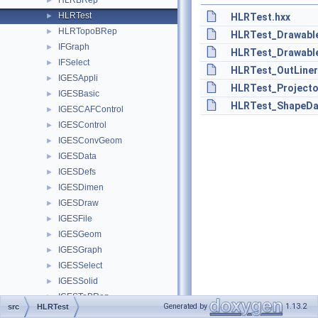
HLRBRep
►
HLRTest
►
HLRTest.hxx
HLRTopoBRep
►
HLRTest_Drawabl
IFGraph
►
HLRTest_Drawabl
IFSelect
►
HLRTest_OutLiner
IGESAppli
►
HLRTest_Projecto
IGESBasic
►
HLRTest_ShapeDa
IGESCAFControl
►
IGESControl
►
IGESConvGeom
►
IGESData
►
IGESDefs
►
IGESDimen
►
IGESDraw
►
IGESFile
►
IGESGeom
►
IGESGraph
►
IGESSelect
►
IGESSolid
►
IGESToBRep
►
Generated by
1.13.2
src
HLRTest
Image
►