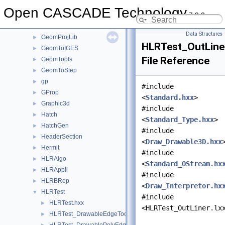
GeomliteTest
►
Open CASCADE Technology
7.9.0
GeomLProp
►
GeomPlate
►
Data Structures
GeomProjLib
►
HLRTest_OutLine
GeomToIGES
►
File Reference
GeomTools
►
GeomToStep
►
gp
►
#include
GProp
►
<
Standard.hxx
>
Graphic3d
►
#include
Hatch
►
<
Standard_Type.hxx
>
HatchGen
►
#include
HeaderSection
►
<
Draw_Drawable3D.hxx
Hermit
►
#include
HLRAlgo
►
<
Standard_OStream.hx
HLRAppli
►
#include
HLRBRep
►
<
Draw_Interpretor.hx
HLRTest
▼
#include
HLRTest.hxx
►
<HLRTest_OutLiner.lx
HLRTest_DrawableEdgeTool.hxx
►