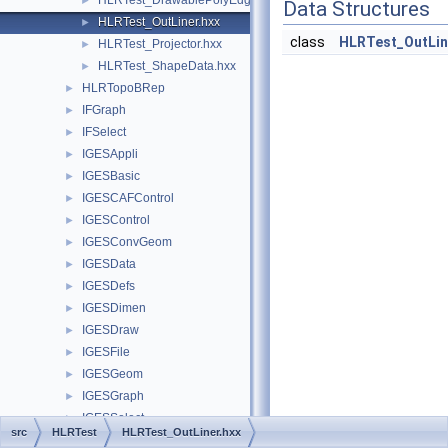
HLRTest_DrawablePolyEdgeTool.hxx
►
Data Structures
HLRTest_OutLiner.hxx
►
class
HLRTest_OutLin
HLRTest_Projector.hxx
►
HLRTest_ShapeData.hxx
►
HLRTopoBRep
►
IFGraph
►
IFSelect
►
IGESAppli
►
IGESBasic
►
IGESCAFControl
►
IGESControl
►
IGESConvGeom
►
IGESData
►
IGESDefs
►
IGESDimen
►
IGESDraw
►
IGESFile
►
IGESGeom
►
IGESGraph
►
IGESSelect
►
src
HLRTest
HLRTest_OutLiner.hxx
IGESSolid
►