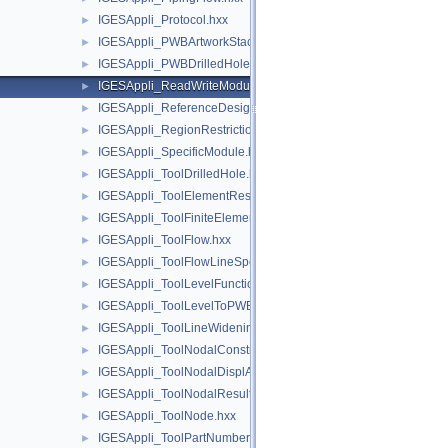
IGESAppli_Protocol.hxx
►
IGESAppli_PWBArtworkStackup.hxx
►
IGESAppli_PWBDrilledHole.hxx
►
IGESAppli_ReadWriteModule.hxx
►
IGESAppli_ReferenceDesignator.hxx
►
IGESAppli_RegionRestriction.hxx
►
IGESAppli_SpecificModule.hxx
►
IGESAppli_ToolDrilledHole.hxx
►
IGESAppli_ToolElementResults.hxx
►
IGESAppli_ToolFiniteElement.hxx
►
IGESAppli_ToolFlow.hxx
►
IGESAppli_ToolFlowLineSpec.hxx
►
IGESAppli_ToolLevelFunction.hxx
►
IGESAppli_ToolLevelToPWBLayerMap.hxx
►
IGESAppli_ToolLineWidening.hxx
►
IGESAppli_ToolNodalConstraint.hxx
►
IGESAppli_ToolNodalDisplAndRot.hxx
►
IGESAppli_ToolNodalResults.hxx
►
IGESAppli_ToolNode.hxx
►
IGESAppli_ToolPartNumber.hxx
►