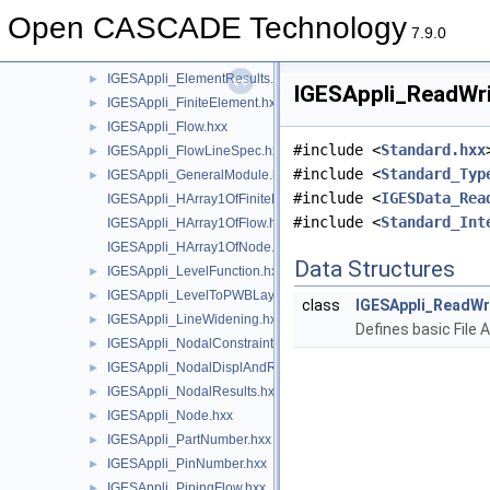
IGESAppli_Array1OfFlow.hxx
►
Open CASCADE Technology
IGESAppli_Array1OfNode.hxx
►
7.9.0
IGESAppli_DrilledHole.hxx
►
IGESAppli_ElementResults.hxx
►
IGESAppli_ReadWri
IGESAppli_FiniteElement.hxx
►
IGESAppli_Flow.hxx
►
#include <
Standard.hxx
IGESAppli_FlowLineSpec.hxx
►
#include <
Standard_Typ
IGESAppli_GeneralModule.hxx
►
#include <
IGESData_Rea
IGESAppli_HArray1OfFiniteElement.hxx
#include <
Standard_Int
IGESAppli_HArray1OfFlow.hxx
IGESAppli_HArray1OfNode.hxx
Data Structures
IGESAppli_LevelFunction.hxx
►
IGESAppli_LevelToPWBLayerMap.hxx
►
class
IGESAppli_ReadWr
IGESAppli_LineWidening.hxx
►
Defines basic File
IGESAppli_NodalConstraint.hxx
►
IGESAppli_NodalDisplAndRot.hxx
►
IGESAppli_NodalResults.hxx
►
IGESAppli_Node.hxx
►
IGESAppli_PartNumber.hxx
►
IGESAppli_PinNumber.hxx
►
IGESAppli_PipingFlow.hxx
►