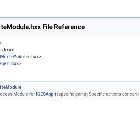
teModule.hxx File Reference
>
e.hxx
>
dWriteModule.hxx
>
eger.hxx
>
iteModule
 Access Module for
IGESAppli
(specific parts) Specific actions concern