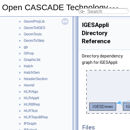
GeomliteTest
►
Open CASCADE Technology
7.9.0
GeomLProp
►
GeomPlate
►
GeomProjLib
►
IGESAppli
GeomToIGES
►
Directory
GeomTools
►
Reference
GeomToStep
►
gp
►
GProp
►
Directory dependency
Graphic3d
►
graph for IGESAppli:
Hatch
►
HatchGen
►
HeaderSection
►
Hermit
►
HLRAlgo
►
HLRAppli
►
HLRBRep
►
HLRTest
►
HLRTopoBRep
►
IFGraph
►
Files