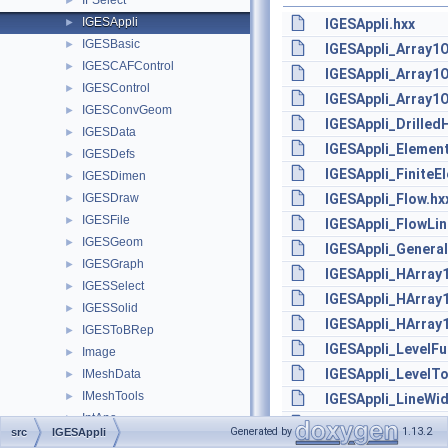
IFSelect
►
IGESAppli
►
IGESAppli.hxx
IGESBasic
►
IGESAppli_Array1O
IGESCAFControl
►
IGESAppli_Array1O
IGESControl
►
IGESAppli_Array1
IGESConvGeom
►
IGESAppli_Drilled
IGESData
►
IGESAppli_Element
IGESDefs
►
IGESAppli_FiniteE
IGESDimen
►
IGESDraw
IGESAppli_Flow.hx
►
IGESFile
►
IGESAppli_FlowLi
IGESGeom
►
IGESAppli_Genera
IGESGraph
►
IGESAppli_HArray1
IGESSelect
►
IGESAppli_HArray
IGESSolid
►
IGESAppli_HArray
IGESToBRep
►
IGESAppli_LevelFu
Image
►
IGESAppli_LevelT
IMeshData
►
IMeshTools
►
IGESAppli_LineWid
IntAna
►
IGESAppli_NodalC
Generated by
1.13.2
src
IGESAppli
IntAna2d
►