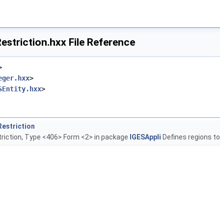
striction.hxx File Reference
>
eger.hxx
>
SEntity.hxx
>
estriction
riction, Type <406> Form <2> in package
IGESAppli
Defines regions to 