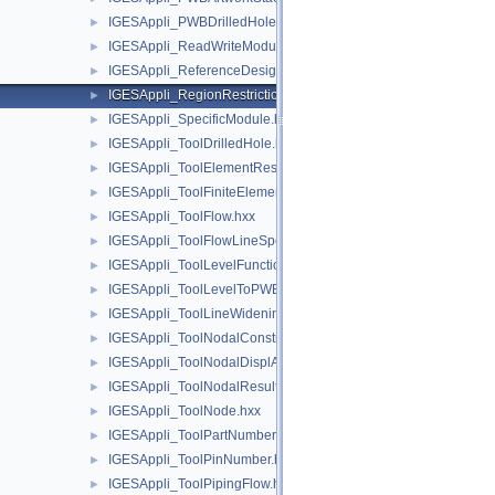
IGESAppli_PWBDrilledHole.hxx
►
IGESAppli_ReadWriteModule.hxx
►
IGESAppli_ReferenceDesignator.hxx
►
IGESAppli_RegionRestriction.hxx
►
IGESAppli_SpecificModule.hxx
►
IGESAppli_ToolDrilledHole.hxx
►
IGESAppli_ToolElementResults.hxx
►
IGESAppli_ToolFiniteElement.hxx
►
IGESAppli_ToolFlow.hxx
►
IGESAppli_ToolFlowLineSpec.hxx
►
IGESAppli_ToolLevelFunction.hxx
►
IGESAppli_ToolLevelToPWBLayerMap.hxx
►
IGESAppli_ToolLineWidening.hxx
►
IGESAppli_ToolNodalConstraint.hxx
►
IGESAppli_ToolNodalDisplAndRot.hxx
►
IGESAppli_ToolNodalResults.hxx
►
IGESAppli_ToolNode.hxx
►
IGESAppli_ToolPartNumber.hxx
►
IGESAppli_ToolPinNumber.hxx
►
IGESAppli_ToolPipingFlow.hxx
►