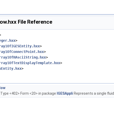
ow.hxx File Reference
>
eger.hxx
>
ray1OfIGESEntity.hxx
>
ray1OfConnectPoint.hxx
>
rray1OfHAsciiString.hxx
>
rray1OfTextDisplayTemplate.hxx
>
SEntity.hxx
>
low
, Type <402> Form <20> in package
IGESAppli
Represents a single flui