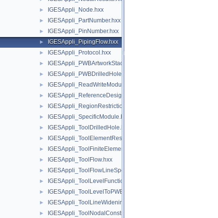
IGESAppli_Node.hxx
►
IGESAppli_PartNumber.hxx
►
IGESAppli_PinNumber.hxx
►
IGESAppli_PipingFlow.hxx
►
IGESAppli_Protocol.hxx
►
IGESAppli_PWBArtworkStackup.hxx
►
IGESAppli_PWBDrilledHole.hxx
►
IGESAppli_ReadWriteModule.hxx
►
IGESAppli_ReferenceDesignator.hxx
►
IGESAppli_RegionRestriction.hxx
►
IGESAppli_SpecificModule.hxx
►
IGESAppli_ToolDrilledHole.hxx
►
IGESAppli_ToolElementResults.hxx
►
IGESAppli_ToolFiniteElement.hxx
►
IGESAppli_ToolFlow.hxx
►
IGESAppli_ToolFlowLineSpec.hxx
►
IGESAppli_ToolLevelFunction.hxx
►
IGESAppli_ToolLevelToPWBLayerMap.hxx
►
IGESAppli_ToolLineWidening.hxx
►
IGESAppli_ToolNodalConstraint.hxx
►