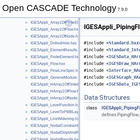
IFSelect
►
Open CASCADE Technology
IGESAppli
▼
7.9.0
IGESAppli.hxx
►
IGESAppli_Array1OfFiniteElement.hxx
►
IGESAppli_PipingFl
IGESAppli_Array1OfFlow.hxx
►
IGESAppli_Array1OfNode.hxx
►
#include <
Standard.hxx
IGESAppli_DrilledHole.hxx
►
#include <
Standard_Int
IGESAppli_ElementResults.hxx
►
#include <
IGESData_HAr
IGESAppli_FiniteElement.hxx
►
#include <
IGESDraw_HAr
IGESAppli_Flow.hxx
►
#include <
Interface_HA
IGESAppli_FlowLineSpec.hxx
►
#include <
IGESGraph_HA
IGESAppli_GeneralModule.hxx
►
#include <
IGESData_IGE
IGESAppli_HArray1OfFiniteElement.hxx
IGESAppli_HArray1OfFlow.hxx
Data Structures
IGESAppli_HArray1OfNode.hxx
IGESAppli_LevelFunction.hxx
►
class
IGESAppli_PipingF
IGESAppli_LevelToPWBLayerMap.hxx
►
defines PipingFlow
IGESAppli_LineWidening.hxx
►
IGESAppli_NodalConstraint.hxx
►
IGESAppli_NodalDisplAndRot.hxx
►
IGESAppli_NodalResults.hxx
►