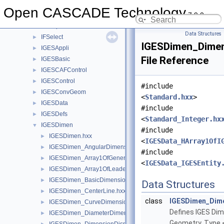
HLRTest
►
Open CASCADE Technology
7.9.0
HLRTopoBRep
►
IFGraph
►
Data Structures
IFSelect
►
IGESDimen_Dime
IGESAppli
►
File Reference
IGESBasic
►
IGESCAFControl
►
IGESControl
►
#include
IGESConvGeom
►
<
Standard.hxx
>
IGESData
►
#include
IGESDefs
►
<
Standard_Integer.hx
IGESDimen
▼
#include
IGESDimen.hxx
►
<
IGESData_HArray1OfI
IGESDimen_AngularDimension.hxx
►
#include
IGESDimen_Array1OfGeneralNote.hxx
►
<
IGESData_IGESEntity
IGESDimen_Array1OfLeaderArrow.hxx
►
IGESDimen_BasicDimension.hxx
►
Data Structures
IGESDimen_CenterLine.hxx
►
class
IGESDimen_Dim
IGESDimen_CurveDimension.hxx
►
Defines IGES Di
IGESDimen_DiameterDimension.hxx
►
Geometry, Type 