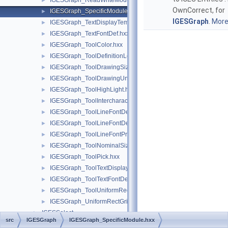
IGESGraph_ReadWriteModule.hxx
►
OwnCorrect, for
IGESGraph_SpecificModule.hxx
►
IGESGraph
.
More.
IGESGraph_TextDisplayTemplate.hxx
►
IGESGraph_TextFontDef.hxx
►
IGESGraph_ToolColor.hxx
►
IGESGraph_ToolDefinitionLevel.hxx
►
IGESGraph_ToolDrawingSize.hxx
►
IGESGraph_ToolDrawingUnits.hxx
►
IGESGraph_ToolHighLight.hxx
►
IGESGraph_ToolIntercharacterSpacing.hxx
►
IGESGraph_ToolLineFontDefPattern.hxx
►
IGESGraph_ToolLineFontDefTemplate.hxx
►
IGESGraph_ToolLineFontPredefined.hxx
►
IGESGraph_ToolNominalSize.hxx
►
IGESGraph_ToolPick.hxx
►
IGESGraph_ToolTextDisplayTemplate.hxx
►
IGESGraph_ToolTextFontDef.hxx
►
IGESGraph_ToolUniformRectGrid.hxx
►
IGESGraph_UniformRectGrid.hxx
►
IGESSelect
►
src
IGESGraph
IGESGraph_SpecificModule.hxx
IGESSolid
►