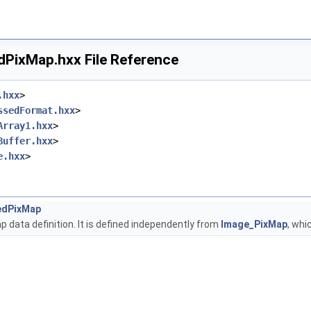
PixMap.hxx File Reference
.hxx
>
ssedFormat.hxx
>
Array1.hxx
>
Buffer.hxx
>
e.hxx
>
edPixMap
data definition. It is defined independently from
Image_PixMap
, wh