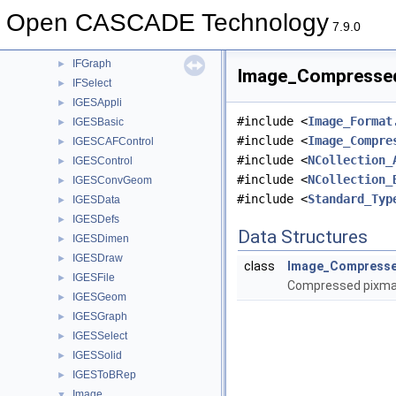
HLRBRep
►
Open CASCADE Technology
HLRTest
►
7.9.0
HLRTopoBRep
►
IFGraph
►
Image_Compressed
IFSelect
►
IGESAppli
►
#include <
Image_Format
IGESBasic
►
#include <
Image_Compre
IGESCAFControl
►
#include <
NCollection_
IGESControl
►
#include <
NCollection_
IGESConvGeom
►
#include <
Standard_Typ
IGESData
►
IGESDefs
►
Data Structures
IGESDimen
►
IGESDraw
►
class
Image_Compress
IGESFile
►
Compressed pixmap 
IGESGeom
►
IGESGraph
►
IGESSelect
►
IGESSolid
►
IGESToBRep
►
Image
▼