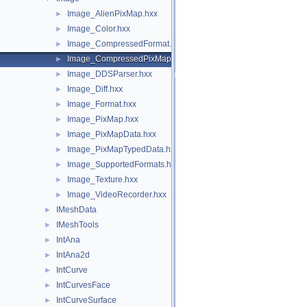
Image_AlienPixMap.hxx
►
Image_Color.hxx
►
Image_CompressedFormat.hxx
►
Image_CompressedPixMap.hxx
►
Image_DDSParser.hxx
►
Image_Diff.hxx
►
Image_Format.hxx
►
Image_PixMap.hxx
►
Image_PixMapData.hxx
►
Image_PixMapTypedData.hxx
►
Image_SupportedFormats.hxx
►
Image_Texture.hxx
►
Image_VideoRecorder.hxx
►
IMeshData
►
IMeshTools
►
IntAna
►
IntAna2d
►
IntCurve
►
IntCurvesFace
►
IntCurveSurface
►