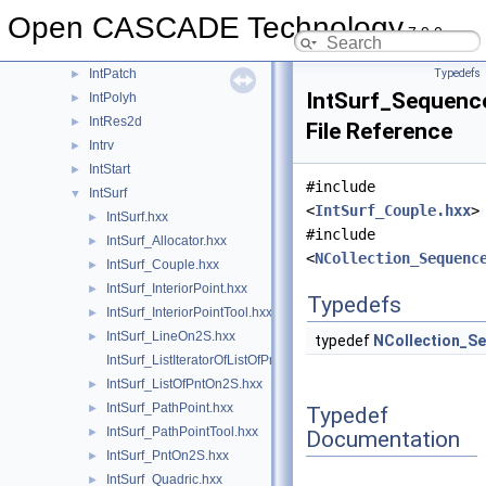
Intf
►
Open CASCADE Technology
IntImp
►
7.9.0
IntImpParGen
►
IntPatch
Typedefs
►
IntSurf_Sequenc
IntPolyh
►
IntRes2d
►
File Reference
Intrv
►
IntStart
►
#include
IntSurf
▼
<
IntSurf_Couple.hxx
>
IntSurf.hxx
►
#include
IntSurf_Allocator.hxx
►
<
NCollection_Sequenc
IntSurf_Couple.hxx
►
IntSurf_InteriorPoint.hxx
►
Typedefs
IntSurf_InteriorPointTool.hxx
►
IntSurf_LineOn2S.hxx
►
typedef
NCollection_S
IntSurf_ListIteratorOfListOfPntOn2S.hxx
IntSurf_ListOfPntOn2S.hxx
►
IntSurf_PathPoint.hxx
►
Typedef
IntSurf_PathPointTool.hxx
►
Documentation
IntSurf_PntOn2S.hxx
►
IntSurf_Quadric.hxx
►