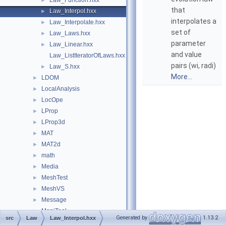
Law_Function.hxx
►
that
Law_Interpol.hxx
►
interpolates a
Law_Interpolate.hxx
►
set of
Law_Laws.hxx
►
parameter
Law_Linear.hxx
►
and value
Law_ListIteratorOfLaws.hxx
pairs (wi, radi)
Law_S.hxx
►
More...
LDOM
►
LocalAnalysis
►
LocOpe
►
LProp
►
LProp3d
►
MAT
►
MAT2d
►
math
►
Media
►
MeshTest
►
MeshVS
►
Message
►
MoniTool
►
Generated by
1.13.2
src
Law
Law_Interpol.hxx
NCollection
►