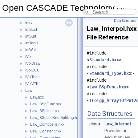
IntPatch
►
Open CASCADE Technology
7.9.0
IntPolyh
►
IntRes2d
►
Data Structures
Intrv
►
Law_Interpol.hxx
IntStart
►
File Reference
IntSurf
►
IntTools
►
IntWalk
►
#include
IVtk
►
<
Standard.hxx
>
IVtkDraw
►
#include
IVtkOCC
►
<
Standard_Type.hxx
>
IVtkTools
►
#include
IVtkVTK
►
<
Law_BSpFunc.hxx
>
Law
▼
#include
Law.hxx
►
<
TColgp_Array1OfPnt2
Law_BSpFunc.hxx
►
Law_BSpline.hxx
►
Data Structures
Law_BSplineKnotSplitting.hxx
►
class
Law_Interpol
Law_Composite.hxx
►
Provides an
Law_Constant.hxx
►
evolution law