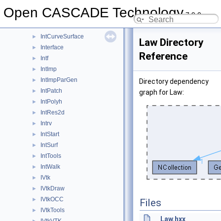
IntAna2d
►
Open CASCADE Technology
7.9.0
IntCurve
►
IntCurvesFace
►
IntCurveSurface
►
Law Directory
Interface
►
Reference
Intf
►
IntImp
►
IntImpParGen
►
Directory dependency
IntPatch
►
graph for Law:
IntPolyh
►
IntRes2d
►
Intrv
►
IntStart
►
IntSurf
►
IntTools
►
IntWalk
►
IVtk
►
IVtkDraw
►
IVtkOCC
►
Files
IVtkTools
►
Law.hxx