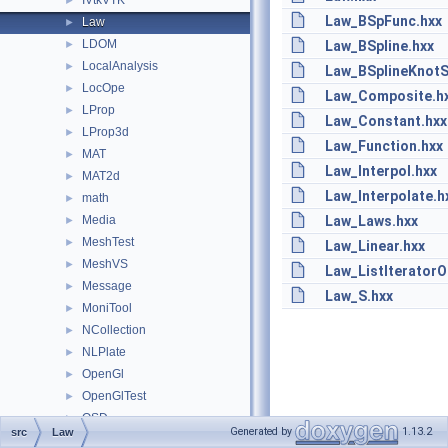
IVtkVTK
►
Law_BSpFunc.hxx
Law
►
LDOM
►
Law_BSpline.hxx
LocalAnalysis
►
Law_BSplineKnotSp
LocOpe
►
Law_Composite.h
LProp
►
Law_Constant.hxx
LProp3d
►
Law_Function.hxx
MAT
►
Law_Interpol.hxx
MAT2d
►
Law_Interpolate.h
math
►
Media
Law_Laws.hxx
►
MeshTest
►
Law_Linear.hxx
MeshVS
►
Law_ListIteratorO
Message
►
Law_S.hxx
MoniTool
►
NCollection
►
NLPlate
►
OpenGl
►
OpenGlTest
►
OSD
►
Generated by
1.13.2
src
Law
PCDM
►