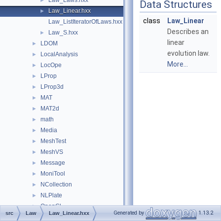
Law_Laws.hxx
►
Data Structures
Law_Linear.hxx
►
class
Law_Linear
Law_ListIteratorOfLaws.hxx
Describes an
Law_S.hxx
►
linear
LDOM
►
evolution law.
LocalAnalysis
►
More...
LocOpe
►
LProp
►
LProp3d
►
MAT
►
MAT2d
►
math
►
Media
►
MeshTest
►
MeshVS
►
Message
►
MoniTool
►
NCollection
►
NLPlate
►
OpenGl
►
Generated by
1.13.2
src
Law
Law_Linear.hxx
OpenGlTest
►