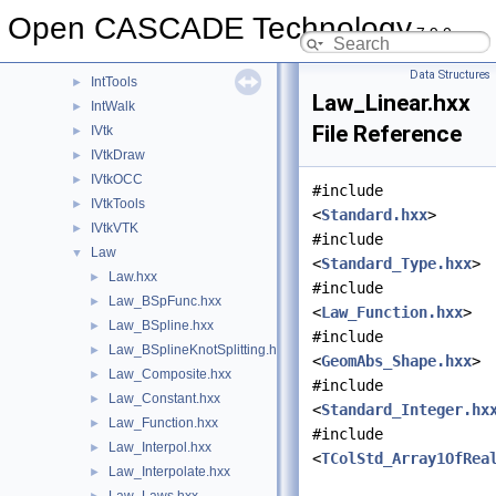
Intrv
►
Open CASCADE Technology
7.9.0
IntStart
►
IntSurf
►
Data Structures
IntTools
►
Law_Linear.hxx
IntWalk
►
File Reference
IVtk
►
IVtkDraw
►
IVtkOCC
►
#include
IVtkTools
►
<
Standard.hxx
>
IVtkVTK
►
#include
Law
▼
<
Standard_Type.hxx
>
Law.hxx
►
#include
Law_BSpFunc.hxx
►
<
Law_Function.hxx
>
Law_BSpline.hxx
►
#include
Law_BSplineKnotSplitting.hxx
►
<
GeomAbs_Shape.hxx
>
Law_Composite.hxx
►
#include
Law_Constant.hxx
►
<
Standard_Integer.hx
Law_Function.hxx
►
#include
Law_Interpol.hxx
►
<
TColStd_Array1OfRea
Law_Interpolate.hxx
►