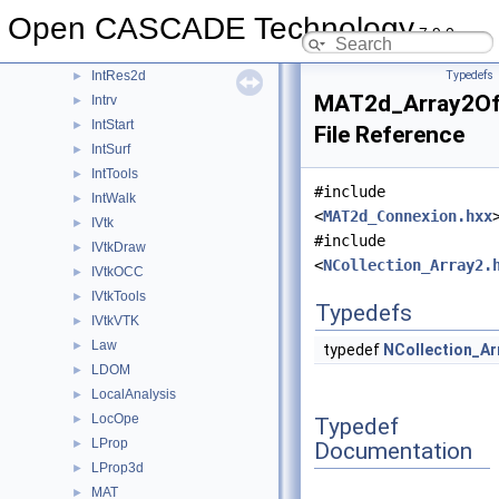
IntImpParGen
►
Open CASCADE Technology
IntPatch
►
7.9.0
IntPolyh
►
IntRes2d
Typedefs
►
MAT2d_Array2Of
Intrv
►
IntStart
►
File Reference
IntSurf
►
IntTools
►
#include
IntWalk
►
<
MAT2d_Connexion.hxx
IVtk
►
#include
IVtkDraw
►
<
NCollection_Array2.
IVtkOCC
►
IVtkTools
►
Typedefs
IVtkVTK
►
Law
►
typedef
NCollection_Ar
LDOM
►
LocalAnalysis
►
LocOpe
►
Typedef
LProp
►
Documentation
LProp3d
►
MAT
►