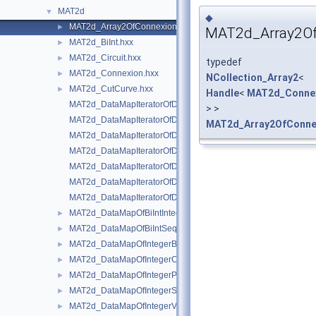
MAT2d
▼
◆
MAT2d_Array2OfConnexion.hxx
►
MAT2d_Array2O
MAT2d_BiInt.hxx
►
MAT2d_Circuit.hxx
►
typedef
MAT2d_Connexion.hxx
►
NCollection_Array2
<
MAT2d_CutCurve.hxx
►
Handle
<
MAT2d_Conne
MAT2d_DataMapIteratorOfDataMapOfBiIntInteger.hxx
> >
MAT2d_DataMapIteratorOfDataMapOfBiIntSequenceOfInteger.h
MAT2d_Array2OfConne
MAT2d_DataMapIteratorOfDataMapOfIntegerBisec.hxx
MAT2d_DataMapIteratorOfDataMapOfIntegerConnexion.hxx
MAT2d_DataMapIteratorOfDataMapOfIntegerPnt2d.hxx
MAT2d_DataMapIteratorOfDataMapOfIntegerSequenceOfConne
MAT2d_DataMapIteratorOfDataMapOfIntegerVec2d.hxx
MAT2d_DataMapOfBiIntInteger.hxx
►
MAT2d_DataMapOfBiIntSequenceOfInteger.hxx
►
MAT2d_DataMapOfIntegerBisec.hxx
►
MAT2d_DataMapOfIntegerConnexion.hxx
►
MAT2d_DataMapOfIntegerPnt2d.hxx
►
MAT2d_DataMapOfIntegerSequenceOfConnexion.hxx
►
MAT2d_DataMapOfIntegerVec2d.hxx
►