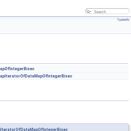
Typedefs
pOfIntegerBisec
pIteratorOfDataMapOfIntegerBisec
teratorOfDataMapOfIntegerBisec