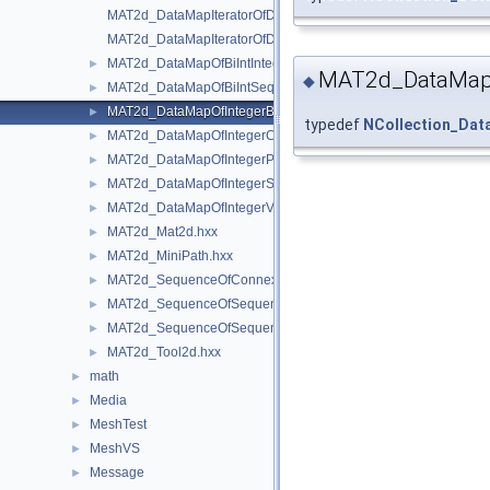
MAT2d_DataMapIteratorOfDataMapOfIntegerSequenceOfConne
MAT2d_DataMapIteratorOfDataMapOfIntegerVec2d.hxx
MAT2d_DataMapOfBiIntInteger.hxx
►
MAT2d_DataMapO
◆
MAT2d_DataMapOfBiIntSequenceOfInteger.hxx
►
MAT2d_DataMapOfIntegerBisec.hxx
►
typedef
NCollection_Da
MAT2d_DataMapOfIntegerConnexion.hxx
►
MAT2d_DataMapOfIntegerPnt2d.hxx
►
MAT2d_DataMapOfIntegerSequenceOfConnexion.hxx
►
MAT2d_DataMapOfIntegerVec2d.hxx
►
MAT2d_Mat2d.hxx
►
MAT2d_MiniPath.hxx
►
MAT2d_SequenceOfConnexion.hxx
►
MAT2d_SequenceOfSequenceOfCurve.hxx
►
MAT2d_SequenceOfSequenceOfGeometry.hxx
►
MAT2d_Tool2d.hxx
►
math
►
Media
►
MeshTest
►
MeshVS
►
Message
►