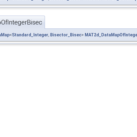
xion.hxx
fIntegerBisec
taMap
<
Standard_Integer
,
Bisector_Bisec
>
MAT2d_DataMapOfIntege