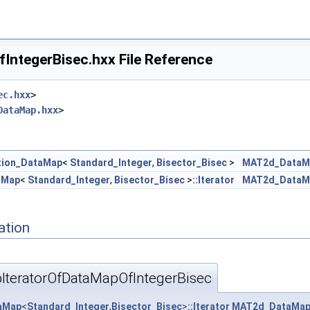
tegerBisec.hxx File Reference
ec.hxx
>
DataMap.hxx
>
tion_DataMap
<
Standard_Integer
,
Bisector_Bisec
>
MAT2d_DataMa
aMap
<
Standard_Integer
,
Bisector_Bisec
>
::Iterator
MAT2d_DataMa
ation
xx
teratorOfDataMapOfIntegerBisec
taMap
<
Standard_Integer
,
Bisector_Bisec
>
::Iterator
MAT2d_DataMapI