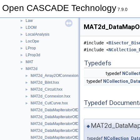
IVtkOCC
►
Open CASCADE Technology
IVtkTools
►
7.9.0
IVtkVTK
►
Law
►
MAT2d_DataMapOfIn
LDOM
►
LocalAnalysis
►
LocOpe
►
#include <
Bisector_Bis
LProp
►
#include <
NCollection_
LProp3d
►
Typedefs
MAT
►
MAT2d
▼
typedef
NCollec
MAT2d_Array2OfConnexion.hxx
►
typedef
NCollection_Dat
MAT2d_BiInt.hxx
►
MAT2d_Circuit.hxx
►
MAT2d_Connexion.hxx
►
Typedef Document
MAT2d_CutCurve.hxx
►
MAT2d_DataMapIteratorOfDataMapOfBiIntInteger.hxx
MAT2d_DataMapIteratorOfDataMapOfBiIntSequenceOfInteger.h
MAT2d_DataMapIteratorOfDataMapOfIntegerBisec.hxx
MAT2d_DataMapI
◆
MAT2d_DataMapIteratorOfDataMapOfIntegerConnexion.hxx
MAT2d_DataMapIteratorOfDataMapOfIntegerPnt2d.hxx
typedef
NCollection_Da