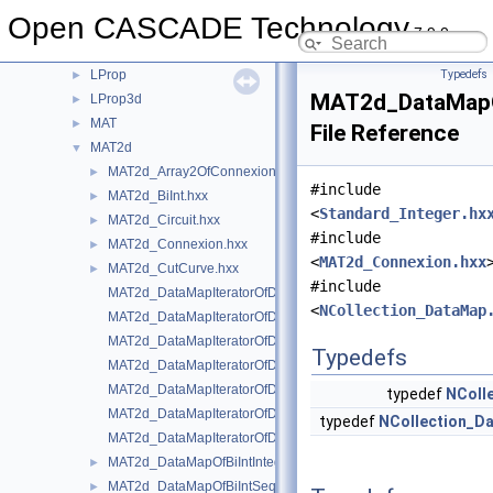
LDOM
►
Open CASCADE Technology
LocalAnalysis
►
7.9.0
LocOpe
►
LProp
Typedefs
►
MAT2d_DataMapO
LProp3d
►
MAT
►
File Reference
MAT2d
▼
MAT2d_Array2OfConnexion.hxx
►
#include
MAT2d_BiInt.hxx
►
<
Standard_Integer.hx
MAT2d_Circuit.hxx
►
#include
MAT2d_Connexion.hxx
►
<
MAT2d_Connexion.hxx
MAT2d_CutCurve.hxx
►
#include
MAT2d_DataMapIteratorOfDataMapOfBiIntInteger.hxx
<
NCollection_DataMap
MAT2d_DataMapIteratorOfDataMapOfBiIntSequenceOfInteger.h
MAT2d_DataMapIteratorOfDataMapOfIntegerBisec.hxx
Typedefs
MAT2d_DataMapIteratorOfDataMapOfIntegerConnexion.hxx
MAT2d_DataMapIteratorOfDataMapOfIntegerPnt2d.hxx
typedef
NColl
MAT2d_DataMapIteratorOfDataMapOfIntegerSequenceOfConne
typedef
NCollection_D
MAT2d_DataMapIteratorOfDataMapOfIntegerVec2d.hxx
MAT2d_DataMapOfBiIntInteger.hxx
►
MAT2d_DataMapOfBiIntSequenceOfInteger.hxx
►