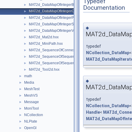
Typedef
MAT2d_DataMapOfIntegerBisec.hxx
►
Documentation
MAT2d_DataMapOfIntegerConnexion.hxx
►
MAT2d_DataMapOfIntegerPnt2d.hxx
►
MAT2d_DataMapOfIntegerSequenceOfConnexion.hxx
►
◆
MAT2d_DataMapOfIntegerVec2d.hxx
►
MAT2d_DataMapI
MAT2d_Mat2d.hxx
►
MAT2d_MiniPath.hxx
►
typedef
MAT2d_SequenceOfConnexion.hxx
►
NCollection_DataMap
<
MAT2d_SequenceOfSequenceOfCurve.hxx
►
MAT2d_DataMapIterat
MAT2d_SequenceOfSequenceOfGeometry.hxx
►
MAT2d_Tool2d.hxx
►
math
►
◆
Media
►
MAT2d_DataMapO
MeshTest
►
MeshVS
►
typedef
Message
►
NCollection_DataMap
<
MoniTool
►
Handle
<
MAT2d_Conne
NCollection
►
MAT2d_DataMapOfInte
NLPlate
►
OpenGl
►