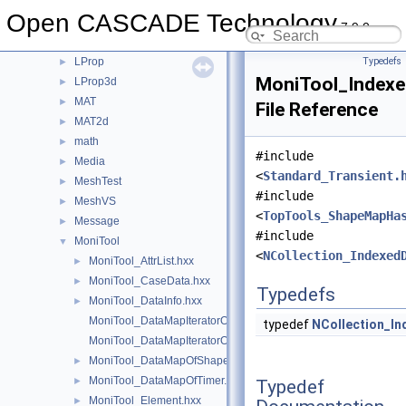
LDOM
►
Open CASCADE Technology
LocalAnalysis
►
7.9.0
LocOpe
►
LProp
Typedefs
►
MoniTool_Indexe
LProp3d
►
MAT
►
File Reference
MAT2d
►
math
►
#include
Media
►
<
Standard_Transient.
MeshTest
►
#include
MeshVS
►
<
TopTools_ShapeMapHa
Message
►
#include
MoniTool
▼
<
NCollection_Indexed
MoniTool_AttrList.hxx
►
MoniTool_CaseData.hxx
►
Typedefs
MoniTool_DataInfo.hxx
►
MoniTool_DataMapIteratorOfDataMapOfShapeTransient.hxx
typedef
NCollection_I
MoniTool_DataMapIteratorOfDataMapOfTimer.hxx
MoniTool_DataMapOfShapeTransient.hxx
►
MoniTool_DataMapOfTimer.hxx
►
Typedef
MoniTool_Element.hxx
►