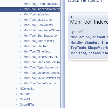
Documentation
MoniTool_HSequenceOfElement.hxx
MoniTool_IndexedDataMapOfShapeTransient.hxx
►
MoniTool_IntVal.hxx
►
◆
MoniTool_Macros.hxx
►
MoniTool_Index
MoniTool_RealVal.hxx
►
MoniTool_SequenceOfElement.hxx
►
typedef
MoniTool_SignShape.hxx
►
NCollection_IndexedD
MoniTool_SignText.hxx
►
Handle
<
Standard_Tra
MoniTool_Stat.hxx
►
TopTools_ShapeMapH
MoniTool_Timer.hxx
►
MoniTool_IndexedDat
MoniTool_TimerSentry.hxx
►
MoniTool_TransientElem.hxx
►
MoniTool_TypedValue.hxx
►
MoniTool_ValueInterpret.hxx
►
MoniTool_ValueSatisfies.hxx
►
MoniTool_ValueType.hxx
►
NCollection
►
NLPlate
►
OpenGl
►
OpenGlTest
►